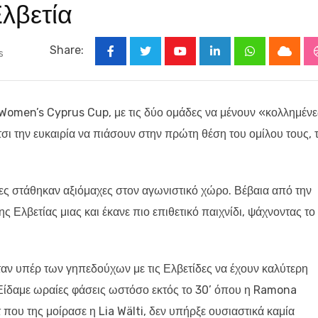
Ελβετία
Share:
s
Youtube
LinkedIn
Whatsapp
Cloud
 Women’s Cyprus Cup, με τις δύο ομάδες να μένουν «κολλημέν
τσι την ευκαιρία να πιάσουν στην πρώτη θέση του ομίλου τους, 
άδες στάθηκαν αξιόμαχες στον αγωνιστικό χώρο. Βέβαια από την
ς Ελβετίας μιας και έκανε πιο επιθετικό παιχνίδι, ψάχνοντας το
ταν υπέρ των γηπεδούχων με τις Ελβετίδες να έχουν καλύτερη
Είδαμε ωραίες φάσεις ωστόσο εκτός το 30’ όπου η Ramona
που της μοίρασε η Lia Wälti, δεν υπήρξε ουσιαστικά καμία