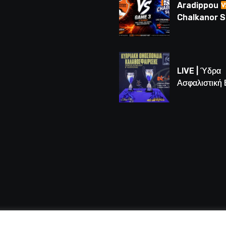
(BINTEO)
Aradippou
Chalkanor 
LIVE | Το μεγ
Game 3 των
τελικών U16
LIVE | Ύδρα
Ασφαλιστική
vs Άτλαντας