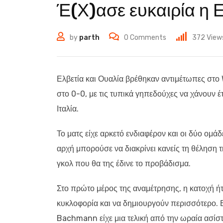
Έ(Χ)ασε ευκαιρία η 
by
parth
0
Comments
372
View
Ελβετία και Ουαλία βρέθηκαν αντιμέτωπες στο
στο 0-0, με τις τυπικά γηπεδούχες να χάνουν έ
Ιταλία.
Το ματς είχε αρκετό ενδιαφέρον και οι δύο ομ
αρχή μπορούσε να διακρίνει κανείς τη θέληση τη
γκολ που θα της έδινε το προβάδισμα.
Στο πρώτο μέρος της αναμέτρησης, η κατοχή ή
κυκλοφορία και να δημιουργούν περισσότερο. 
Bachmann είχε μια τελική από την ωραία ασίστ 