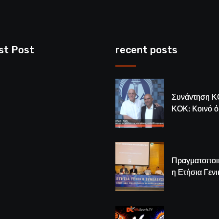
st Post
recent posts
Συνάντηση Κ
ΚΟΚ: Κοινό 
για το μέλλον
κυπριακής
καλαθόσφαιρ
Πραγματοποι
η Ετήσια Γενι
Συνέλευση τ
– Νέος Πρόε
Λούης Δημητ