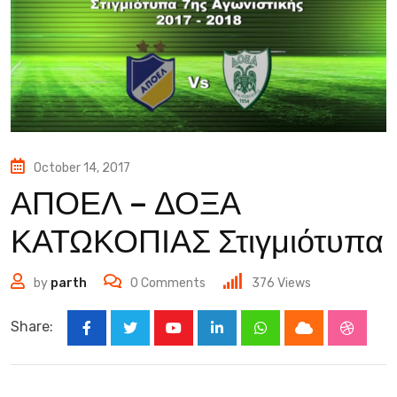
October 14, 2017
ΑΠΟΕΛ – ΔΟΞΑ
ΚΑΤΩΚΟΠΙΑΣ Στιγμιότυπα
by
parth
0
Comments
376
Views
Share:
Youtube
LinkedIn
Whatsapp
Cloud
Stumbl