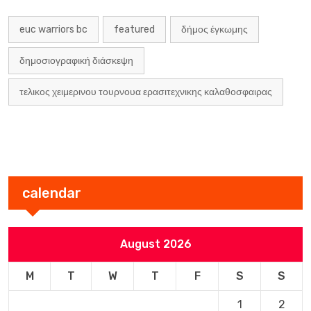
euc warriors bc
featured
δήμος έγκωμης
δημοσιογραφική διάσκεψη
τελικος χειμερινου τουρνουα ερασιτεχνικης καλαθοσφαιρας
calendar
August 2026
M
T
W
T
F
S
S
1
2