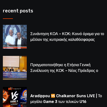
recent posts
Συνάντηση ΚΟΑ – ΚΟΚ: Κοινό όραμα για το
μέλλον της κυπριακής καλαθόσφαιρας
Πραγματοποιήθηκε η Ετήσια Γενική
Συνέλευση της ΚΟΚ – Νέος Πρόεδρος ο
Λούης Δημητρίου (BINTEO)
Aradippou
Chalkanor Suns LIVE | Το
μεγάλο Game 3 των τελικών U16