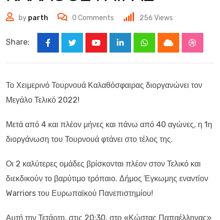
by
parth
0
Comments
256
Views
Share:
Youtube
LinkedIn
Whatsapp
Cloud
Stumbl
Το Χειμερινό Τουρνουά Καλαθόσφαιρας διοργανώνει τον
Μεγάλο Τελικό 2022!
Μετά από 4 και πλέον μήνες και πάνω από 40 αγώνες, η 1η
διοργάνωση του Τουρνουά φτάνει στο τέλος της.
Οι 2 καλύτερες ομάδες βρίσκονται πλέον στον Τελικό και
διεκδικούν το βαρύτιμο τρόπαιο. Δήμος Έγκωμης εναντίον
Warriors του Ευρωπαϊκού Πανεπιστημίου!
Αυτή την Τετάρτη, στις 20:30, στο «Κώστας Παπαέλληνας»