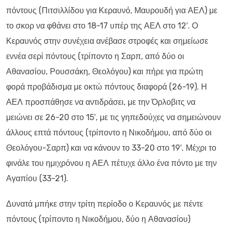
πόντους (Πιτσιλλίδου για Κεραυνό, Μαυρουδή για ΑΕΛ) με
το σκορ να φθάνει στο 18-17 υπέρ της ΑΕΛ στο 12′. Ο
Κεραυνός στην συνέχεια ανέβασε στροφές και σημείωσε
εννέα σερί πόντους (τρίποντο η Σαρπ, από δύο οι
Αθανασίου, Ρουσσάκη, Θεολόγου) και πήρε για πρώτη
φορά προβάδισμα με οκτώ πόντους διαφορά (26-19). Η
ΑΕΛ προσπάθησε να αντιδράσει, με την Όρλοβιτς να
μειώνει σε 26-20 στο 15′, με τις γηπεδούχες να σημειώνουν
άλλους επτά πόντους (τρίποντο η Νικοδήμου, από δύο οι
Θεολόγου-Σαρπ) και να κάνουν το 33-20 στο 19′. Μέχρι το
φινάλε του ημιχρόνου η ΑΕΛ πέτυχε άλλο ένα πόντο με την
Αγαπίου (33-21).
Δυνατά μπήκε στην τρίτη περίοδο ο Κεραυνός με πέντε
πόντους (τρίποντο η Νικοδήμου, δύο η Αθανασίου)