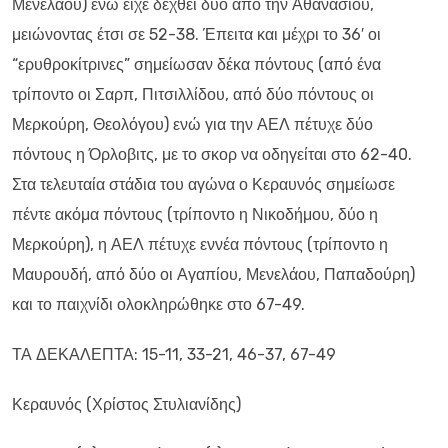
Μενελάου) ενώ είχε δεχθεί δύο από την Αθανασίου,
μειώνοντας έτσι σε 52-38. Έπειτα και μέχρι το 36′ οι
“ερυθροκίτρινες” σημείωσαν δέκα πόντους (από ένα
τρίποντο οι Σαρπ, Πιτσιλλίδου, από δύο πόντους οι
Μερκούρη, Θεολόγου) ενώ για την ΑΕΛ πέτυχε δύο
πόντους η Όρλοβιτς, με το σκορ να οδηγείται στο 62-40.
Στα τελευταία στάδια του αγώνα ο Κεραυνός σημείωσε
πέντε ακόμα πόντους (τρίποντο η Νικοδήμου, δύο η
Μερκούρη), η ΑΕΛ πέτυχε εννέα πόντους (τρίποντο η
Μαυρουδή, από δύο οι Αγαπίου, Μενελάου, Παπαδούρη)
και το παιχνίδι ολοκληρώθηκε στο 67-49.
ΤΑ ΔΕΚΑΛΕΠΤΑ: 15-11, 33-21, 46-37, 67-49
Κεραυνός (Χρίστος Στυλιανίδης)