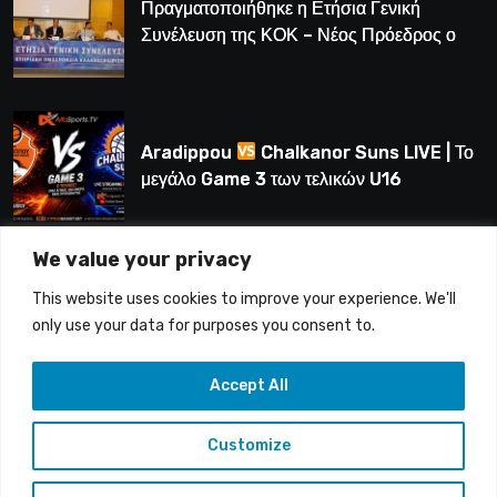
Πραγματοποιήθηκε η Ετήσια Γενική
Συνέλευση της ΚΟΚ – Νέος Πρόεδρος ο
Λούης Δημητρίου (BINTEO)
Aradippou
Chalkanor Suns LIVE | Το
μεγάλο Game 3 των τελικών U16
We value your privacy
LIVE | Ύδρα Ασφαλιστική ΕΝΑΔ vs
This website uses cookies to improve your experience. We'll
Άτλαντας Πάφου
only use your data for purposes you consent to.
Accept All
Customize
Copyright © 2015-26 Alfasports TV | Production of