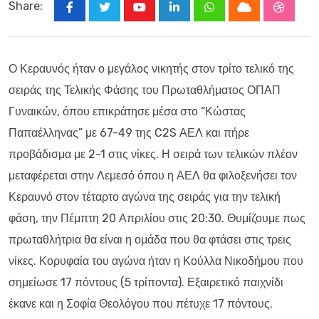
Share:
Youtube
LinkedIn
Whatsapp
Cloud
Stumbl
Ο Κεραυνός ήταν ο μεγάλος νικητής στον τρίτο τελικό της
σειράς της Τελικής Φάσης του Πρωταθλήματος ΟΠΑΠ
Γυναικών, όπου επικράτησε μέσα στο “Κώστας
Παπαέλληνας” με 67-49 της C2S ΑΕΛ και πήρε
προβάδισμα με 2-1 στις νίκες. Η σειρά των τελικών πλέον
μεταφέρεται στην Λεμεσό όπου η ΑΕΛ θα φιλοξενήσει τον
Κεραυνό στον τέταρτο αγώνα της σειράς για την τελική
φάση, την Πέμπτη 20 Απριλίου στις 20:30. Θυμίζουμε πως
πρωταθλήτρια θα είναι η ομάδα που θα φτάσει στις τρεις
νίκες. Κορυφαία του αγώνα ήταν η Κούλλα Νικοδήμου που
σημείωσε 17 πόντους (5 τρίποντα). Εξαιρετικό παιχνίδι
έκανε και η Σοφία Θεολόγου που πέτυχε 17 πόντους.