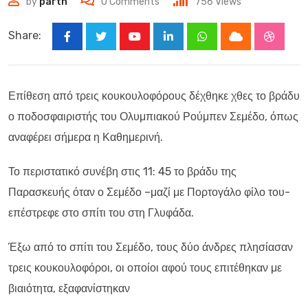
by
parth
0
Comments
756
Views
Share:
Youtube
LinkedIn
Whatsapp
Cloud
Stumbl
Επίθεση από τρεις κουκουλοφόρους δέχθηκε χθες το βράδυ
ο ποδοσφαιριστής του Ολυμπιακού Ρούμπεν Σεμέδο, όπως
αναφέρει σήμερα η Καθημερινή.
Το περιστατικό συνέβη στις 11: 45 το βράδυ της
Παρασκευής όταν ο Σεμέδο –μαζί με Πορτογάλο φίλο του-
επέστρεφε στο σπίτι του στη Γλυφάδα.
Έξω από το σπίτι του Σεμέδο, τους δύο άνδρες πλησίασαν
τρεις κουκουλοφόροι, οι οποίοι αφού τους επιτέθηκαν με
βιαιότητα, εξαφανίστηκαν