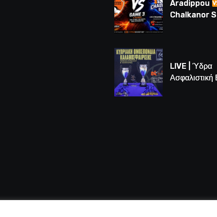
Aradippou
Chalkanor 
LIVE | Το μεγ
Game 3 των
τελικών U16
LIVE | Ύδρα
Ασφαλιστική
vs Άτλαντας