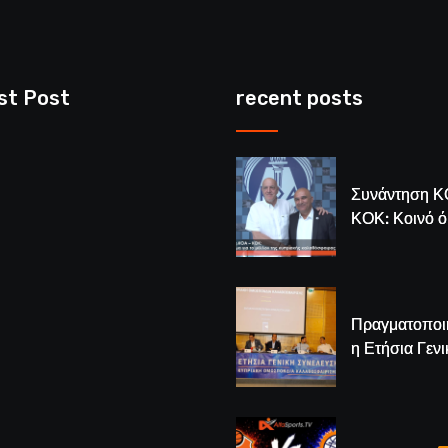
st Post
recent posts
Συνάντηση Κ
ΚΟΚ: Κοινό 
για το μέλλον
κυπριακής
καλαθόσφαιρ
Πραγματοποι
η Ετήσια Γενι
Συνέλευση τ
– Νέος Πρόε
Λούης Δημητ
(BINTEO)