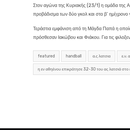
Στον αγώνα της Κυριακής (23/1)
η ομάδα της Α
προβάδισμα των δύο γκολ και στο β’ ημίχρονο γ
Τεράστια εμφάνιση από τη Μάγδα Παπά η οποία
πρόσθεσαν Ιακώβου και Φιάκου. Για τις φιλοξενο
featured
handball
α.ς λατσια
ε.ν.
η εν αθηένου επικράτησε 32-30 του ας λατσιά στο 