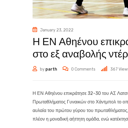
January 23, 2022
Η ΕΝ Αθηένου επικρ
στο εξ αναβολής ντέρ
by
parth
0
Comments
367
View
Η ΕΝ Αθηένου επικράτησε 32-30 του ΑΣ Λατσιά
Πρωταθλήματος Γυναικών στο Χάντμπολ το οπο
αυλαία του πρώτου γύρου του πρωταθλήματος,
πλέον η μοναδική αήττητη ομάδα, ενώ κατέκτησ