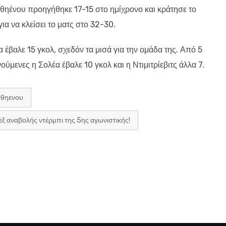
θηένου προηγήθηκε 17-15 στο ημίχρονο και κράτησε το
ια να κλείσει το ματς στο 32-30.
 έβαλε 15 γκολ
, σχεδόν τα μισά για την ομάδα της. Από 5
ύμενες η Σολέα έβαλε 10 γκολ και η Ντιμιτρίεβιτς άλλα 7.
 αθηενου
εξ αναβολής ντέρμπι της 5ης αγωνιστικής!