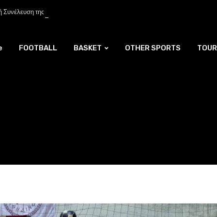
ή Συνέλευση της ΚΟΚ – Νέος Πρόεδρος ο Λούης Δημητρίου (BINTEO)
e
FOOTBALL
BASKET
OTHER SPORTS
TOUR