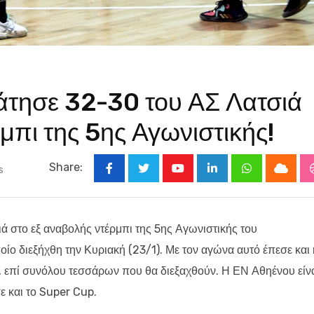
άτησε 32-30 του ΑΣ Λατσιά
μπι της 5ης Αγωνιστικής!
Share:
s
Youtube
LinkedIn
Whatsapp
Cloud
 στο εξ αναβολής ντέρμπι της 5ης Αγωνιστικής του
ίο διεξήχθη την Κυριακή (23/1).
Με τον αγώνα αυτό έπεσε και 
 επί συνόλου τεσσάρων που θα διεξαχθούν. Η ΕΝ Αθηένου είν
ε και το
Super
Cup
.