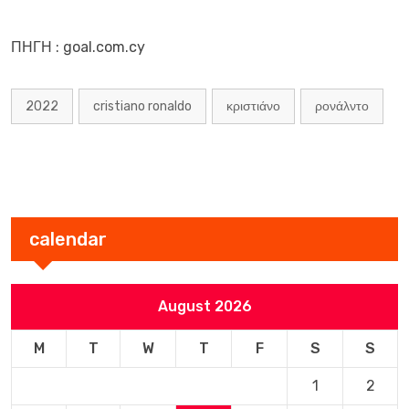
ΠΗΓΗ : goal.com.cy
2022
cristiano ronaldo
κριστιάνο
ρονάλντο
calendar
August 2026
M
T
W
T
F
S
S
1
2