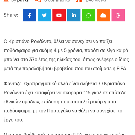
by
parth
0
Comments
246
Views
Share:
Youtube
LinkedIn
Whatsapp
Cloud
Stumbl
Ο Κριστιάνο Ρονάλντο, θέλει να συνεχίσει να παίζει
ποδόσφαιρο για ακόμη 4 με 5 χρόνια, παρότι σε λίγο καιρό
μπαίνει στο 37ο έτος της ηλικίας του, όπως ανέφερε ο ίδιος
μετά την παραλαβή του βραβείου που του ετοίμασε η FIFA.
Φαντάζει εξωπραγματικό αλλά είναι αλήθεια. Ο Κριστιάνο
Ρονάλντο έχει καταφέρει να σκοράρει 115 γκολ σε επίπεδο
εθνικών ομάδων, επίδοση που αποτελεί ρεκόρ για το
ποδόσφαιρο, με τον Πορτογάλο να θέλει να συνεχίσει το
έργο του.
Μετά την βράβευσή του από την FIFA για το συγκεκριμένο