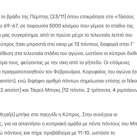
 το βράδυ της Πέμπτης (23/11) όπου επικράτησε στο «Τάσσος
 69-67, σε παρουσία 5000 κόσμου που γέμισε το στάδιο της
 μας συγκρότημα, από το πρώτο μέχρι το τελευταίο λεπτό του
 Κύπρος ήταν μπροστά στο σκορ με 13 πόντους διαφορά στην Γ’
ίθεση στα τελευταία στάδια του αγώνα, ωστόσο οι κύπριοι διεθ
σμα τους, φεύγοντας με την νίκη από το γήπεδο. Οι επόμενες
α πραγματοποιηθούν τον Φεβρουάριο. Κορυφαίος του αγώνα ήτ
 ασσίστ), ενώ διψήφιο αριθμό πόντων σημείωσαν επίσης οι Νίκ
 2 ασσίστ) και Τάιρελ Μπιγκς (12 πόντοι, 2 τρίποντα, 4 ριμπάουν
ιχαήλ) μπήκε στο παιχνίδι η Κύπρος. Στην συνέχεια οι
ς, για να απαντήσει η κυπριακή ομάδα με πέντε πόντους του Μπ
τώ πόντους και πήρε προβάδισμα με 11-10, ωστόσο το