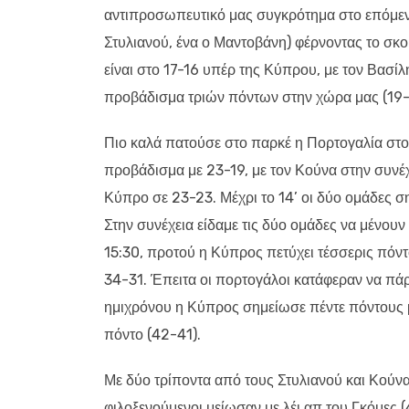
αντιπροσωπευτικό μας συγκρότημα στο επόμεν
Στυλιανού, ένα ο Μαντοβάνη) φέρνοντας το σκορ
είναι στο 17-16 υπέρ της Κύπρου, με τον Βασίλ
προβάδισμα τριών πόντων στην χώρα μας (19-
Πιο καλά πατούσε στο παρκέ η Πορτογαλία στο
προβάδισμα με 23-19, με τον Κούνα στην συνέχε
Κύπρο σε 23-23. Μέχρι το 14’ οι δύο ομάδες σ
Στην συνέχεια είδαμε τις δύο ομάδες να μένουν
15:30, προτού η Κύπρος πετύχει τέσσερις πόντ
34-31. Έπειτα οι πορτογάλοι κατάφεραν να πάρ
ημιχρόνου η Κύπρος σημείωσε πέντε πόντους μ
πόντο (42-41).
Με δύο τρίποντα από τους Στυλιανού και Κούνα
φιλοξενούμενοι μείωσαν με λέι απ του Γκόμες 