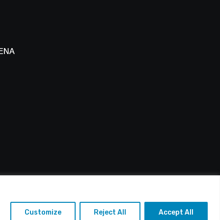
 ΕΝΑΔ
 Πάφου
: info@alfasports.tv
Customize
Reject All
Accept All