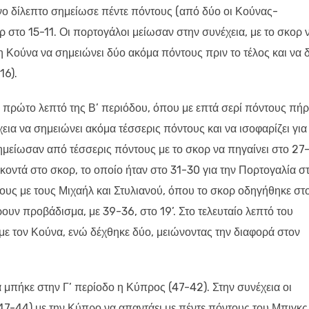
ο δίλεπτο σημείωσε πέντε πόντους (από δύο οι Κούνας-
 στο 15-11. Οι πορτογάλοι μείωσαν στην συνέχεια, με το σκορ 
η Κούνα να σημειώνει δύο ακόμα πόντους πριν το τέλος και να δ
16).
 πρώτο λεπτό της Β’ περιόδου, όπου με επτά σερί πόντους πήρ
ια να σημειώνει ακόμα τέσσερις πόντους και να ισοφαρίζει για
ημείωσαν από τέσσερις πόντους με το σκορ να πηγαίνει στο 27-
 κοντά στο σκορ, το οποίο ήταν στο 31-30 για την Πορτογαλία σ
ους με τους Μιχαήλ και Στυλιανού, όπου το σκορ οδηγήθηκε στ
ουν προβάδισμα, με 39-36, στο 19’. Στο τελευταίο λεπτό του
ε τον Κούνα, ενώ δέχθηκε δύο, μειώνοντας την διαφορά στον
 μπήκε στην Γ’ περίοδο η Κύπρος (47-42). Στην συνέχεια οι
(47-44) με την Κύπρο να απαντάει με πέντε πόντους του Μπιγκς