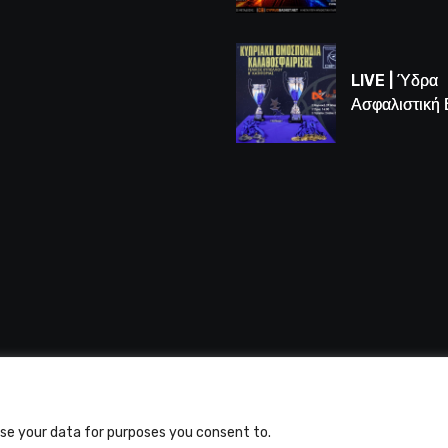
Game 3 των
τελικών U16
LIVE | Ύδρα
Ασφαλιστική
vs Άτλαντας
 Alfasports TV | Production of UnitrustMedia | Contacts
use your data for purposes you consent to.