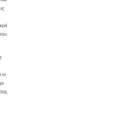
υς
ικρά
όπου
ς
 οι
ρι
σης.