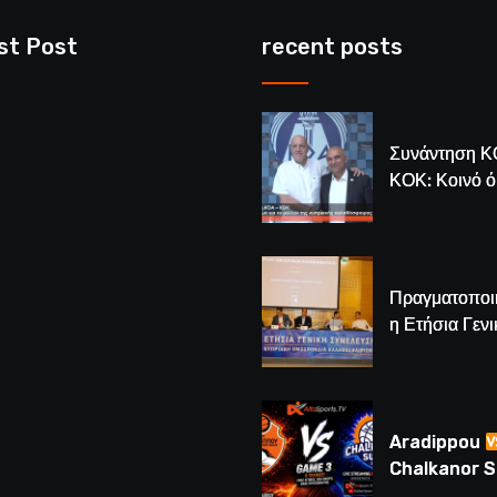
st Post
recent posts
Συνάντηση Κ
ΚΟΚ: Κοινό 
για το μέλλον
κυπριακής
καλαθόσφαιρ
Πραγματοποι
η Ετήσια Γενι
Συνέλευση τ
– Νέος Πρόε
Λούης Δημητ
(BINTEO)
Aradippou
Chalkanor 
LIVE | Το μεγ