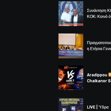
Συνάντηση Κ
ΚΟΚ: Κοινό 
για το μέλλον
κυπριακής
καλαθόσφαιρ
Πραγματοποι
η Ετήσια Γενι
Συνέλευση τ
– Νέος Πρόε
Λούης Δημητ
(BINTEO)
Aradippou
Chalkanor 
LIVE | Το μεγ
Game 3 των
τελικών U16
LIVE | Ύδρα