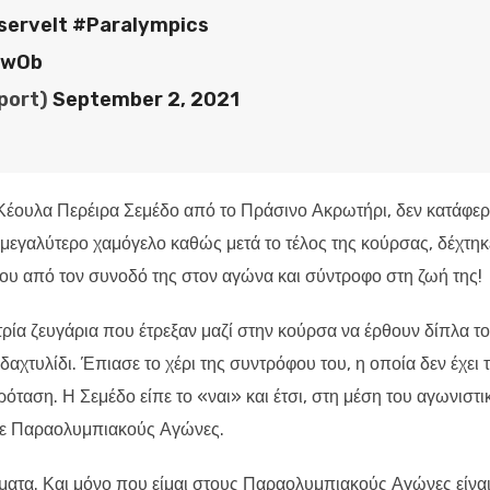
serveIt
#Paralympics
EwOb
port)
September 2, 2021
 Κέουλα Περέιρα Σεμέδο από το Πράσινο Ακρωτήρι, δεν κατάφερ
μεγαλύτερο χαμόγελο καθώς μετά το τέλος της κούρσας, δέχτηκ
ου από τον συνοδό της στον αγώνα και σύντροφο στη ζωή της!
τρία ζευγάρια που έτρεξαν μαζί στην κούρσα να έρθουν δίπλα τ
 δαχτυλίδι. Έπιασε το χέρι της συντρόφου του, η οποία δεν έχει 
πρόταση. Η Σεμέδο είπε το «ναι» και έτσι, στη μέση του αγωνιστι
σε Παραολυμπιακούς Αγώνες.
ήματα. Και μόνο που είμαι στους Παραολυμπιακούς Αγώνες είνα