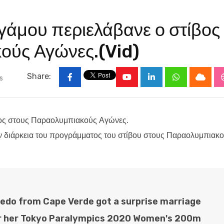
γάμου περιελάβανε ο στίβος
ούς Αγώνες.(Vid)
Share:
s
Youtube
LinkedIn
Whatsapp
Cloud
βος στους Παραολυμπιακούς Αγώνες.
ν διάρκεια του προγράμματος του στίβου στους Παραολυμπιακ
medo from Cape Verde got a surprise marriage
er her Tokyo Paralympics 2020 Women's 200m