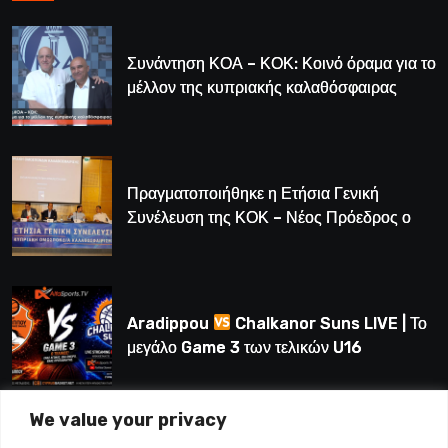
Συνάντηση ΚΟΑ – ΚΟΚ: Κοινό όραμα για το
μέλλον της κυπριακής καλαθόσφαιρας
Πραγματοποιήθηκε η Ετήσια Γενική
Συνέλευση της ΚΟΚ – Νέος Πρόεδρος ο
Λούης Δημητρίου (BINTEO)
Aradippou
Chalkanor Suns LIVE | Το
μεγάλο Game 3 των τελικών U16
We value your privacy