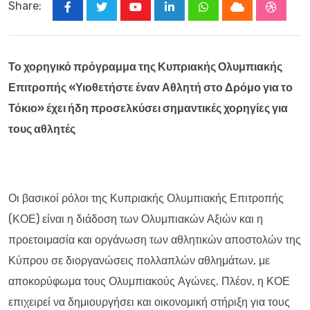
Share:
Youtube
LinkedIn
Whatsapp
Cloud
Stumbl
Το χορηγικό πρόγραμμα της Κυπριακής Ολυμπιακής
Επιτροπής «Υιοθετήστε έναν Αθλητή στο Δρόμο για το
Τόκιο» έχει ήδη προσελκύσει σημαντικές χορηγίες για
τους αθλητές
Οι βασικοί ρόλοι της Κυπριακής Ολυμπιακής Επιτροπής
(ΚΟΕ) είναι η διάδοση των Ολυμπιακών Αξιών και η
προετοιμασία και οργάνωση των αθλητικών αποστολών της
Κύπρου σε διοργανώσεις πολλαπλών αθλημάτων, με
αποκορύφωμα τους Ολυμπιακούς Αγώνες. Πλέον, η ΚΟΕ
επιχειρεί να δημιουργήσει και οικονομική στήριξη για τους