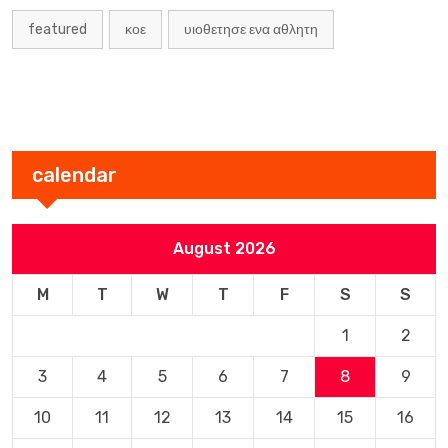
featured
κοε
υιοθετησε ενα αθλητη
calendar
August 2026
M
T
W
T
F
S
S
1
2
3
4
5
6
7
8
9
10
11
12
13
14
15
16