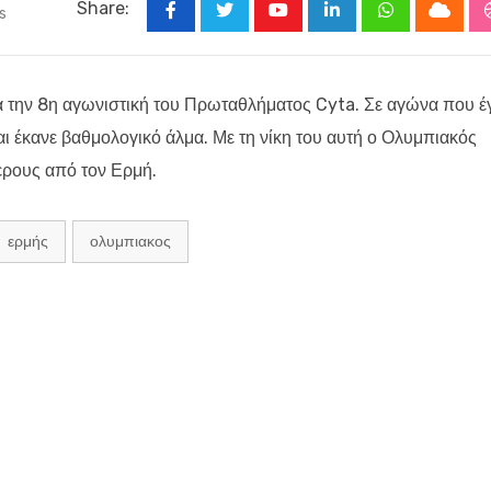
Share:
s
Youtube
LinkedIn
Whatsapp
Cloud
ια την 8η αγωνιστική του Πρωταθλήματος Cyta. Σε αγώνα που έ
αι έκανε βαθμολογικό άλμα. Με τη νίκη του αυτή ο Ολυμπιακός
ερους από τον Ερμή.
ερμής
ολυμπιακος