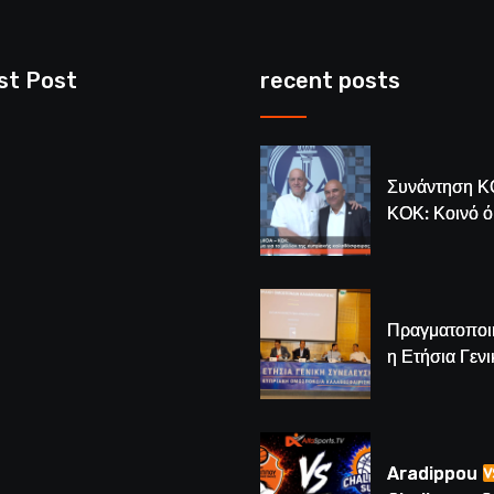
st Post
recent posts
Συνάντηση Κ
ΚΟΚ: Κοινό 
για το μέλλον
κυπριακής
καλαθόσφαιρ
Πραγματοποι
η Ετήσια Γενι
Συνέλευση τ
– Νέος Πρόε
Λούης Δημητ
(BINTEO)
Aradippou