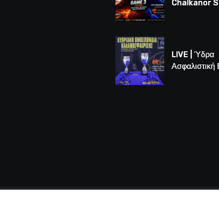
Chalkanor 
LIVE | Το μεγ
Game 3 των
τελικών U16
LIVE | Ύδρα
Ασφαλιστική
vs Άτλαντας