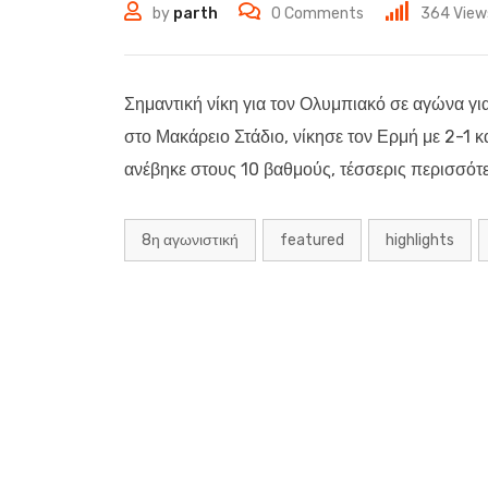
by
parth
0
Comments
364
View
Σημαντική νίκη για τον Ολυμπιακό σε αγώνα γ
στο Μακάρειο Στάδιο, νίκησε τον Ερμή με 2-1 κ
ανέβηκε στους 10 βαθμούς, τέσσερις περισσότ
8η αγωνιστική
featured
highlights