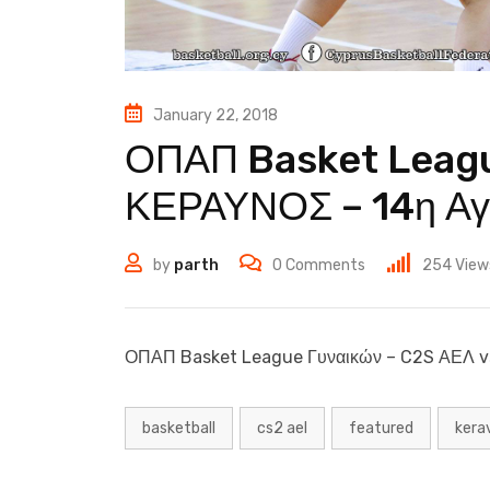
January 22, 2018
ΟΠΑΠ Basket Leagu
ΚΕΡΑΥΝΟΣ – 14η Αγω
by
parth
0
Comments
254
View
ΟΠΑΠ Basket League Γυναικών – C2S ΑΕΛ v
basketball
cs2 ael
featured
kera