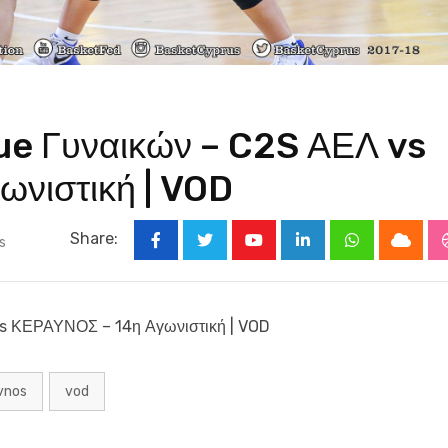
e Γυναικών – C2S ΑΕΛ vs
νιστική | VOD
Share:
s
Youtube
LinkedIn
Whatsapp
Cloud
s ΚΕΡΑΥΝΟΣ – 14η Αγωνιστική | VOD
vnos
vod