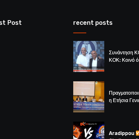
st Post
recent posts
Συνάντηση Κ
ΚΟΚ: Κοινό 
για το μέλλον
κυπριακής
καλαθόσφαιρ
Πραγματοποι
η Ετήσια Γενι
Συνέλευση τ
– Νέος Πρόε
Λούης Δημητ
(BINTEO)
Aradippou