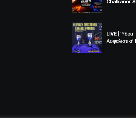
Chalkanor 
LIVE | Το μεγ
Game 3 των
τελικών U16
LIVE | Ύδρα
Ασφαλιστική
vs Άτλαντας