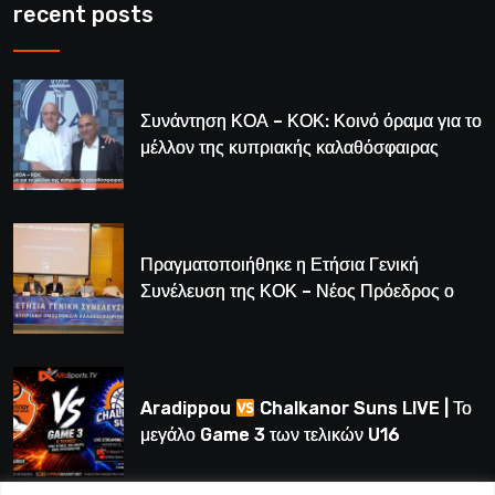
recent posts
Συνάντηση ΚΟΑ – ΚΟΚ: Κοινό όραμα για το
μέλλον της κυπριακής καλαθόσφαιρας
Πραγματοποιήθηκε η Ετήσια Γενική
Συνέλευση της ΚΟΚ – Νέος Πρόεδρος ο
Λούης Δημητρίου (BINTEO)
Aradippou
Chalkanor Suns LIVE | Το
μεγάλο Game 3 των τελικών U16