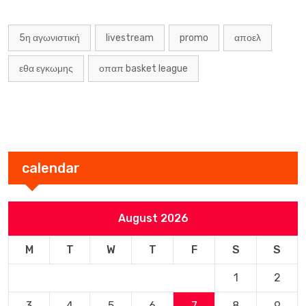
5η αγωνιστική
livestream
promo
αποελ
εθα εγκωμης
οπαπ basket league
calendar
August 2026
M
T
W
T
F
S
S
1
2
3
4
5
6
7
8
9