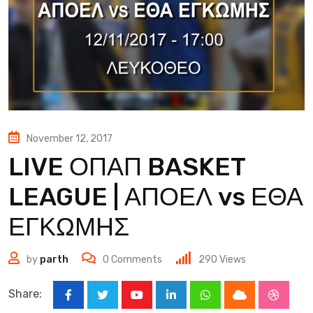
November 12, 2017
LIVE ΟΠΑΠ BASKET
LEAGUE | ΑΠΟΕΛ vs ΕΘΑ
ΕΓΚΩΜΗΣ
by
parth
0
Comments
290
Views
Share:
Youtube
LinkedIn
Whatsapp
Cloud
Stumbl