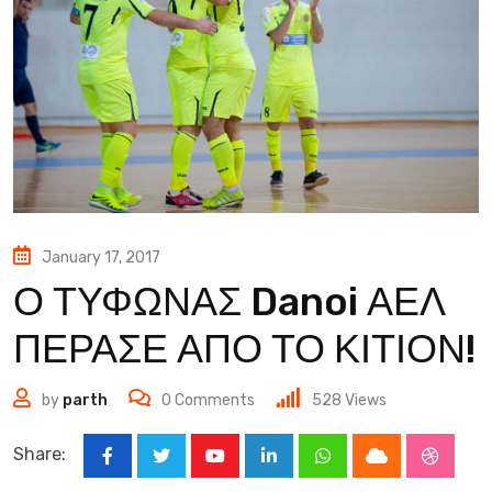
January 17, 2017
Ο ΤΥΦΩΝΑΣ Danoi ΑΕΛ
ΠΕΡΑΣΕ ΑΠΟ ΤΟ ΚΙΤΙΟΝ!
by
parth
0
Comments
528
Views
Share:
Youtube
LinkedIn
Whatsapp
Cloud
Stumbl