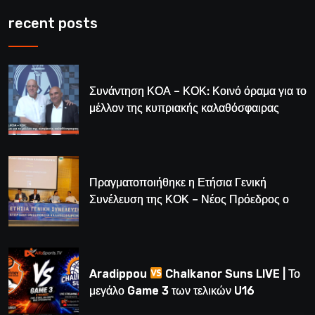
recent posts
Συνάντηση ΚΟΑ – ΚΟΚ: Κοινό όραμα για το
μέλλον της κυπριακής καλαθόσφαιρας
Πραγματοποιήθηκε η Ετήσια Γενική
Συνέλευση της ΚΟΚ – Νέος Πρόεδρος ο
Λούης Δημητρίου (BINTEO)
Aradippou
Chalkanor Suns LIVE | Το
μεγάλο Game 3 των τελικών U16