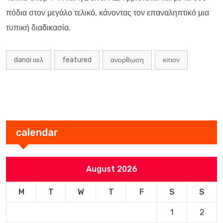
πόδια στον μεγάλο τελικό, κάνοντας τον επαναληπτικό μια
τυπική διαδικασία.
danoi αελ
featured
ανορθωση
κιτιον
calendar
August 2026
M
T
W
T
F
S
S
1
2