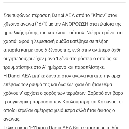
Σαν τυφώνας πέρασε η Danoi ΑΕΛ από το “Κίτιον” στον
χθεσινό αγώνα (16/1) με την ΑΝΟΡΘΩΣΗ στα πλαίσια της
ημιτελικής φάσης του κυπέλου φούτσαλ. Ντέρμπι μόνο στα
χαρτιά, αφού η λεμεσιανή ομάδα κατέβηκε σε πλήρη
απαρτία και με τους 6 ξένους της, ενώ στην αντίπερα όχθη
οι γηπεδούχοι είχαν μόνο 1 ξένο στο ρόστερ ο οποίος και
τραυματίστηκε στο Α’ ημίχρονο και παροπλίστηκε.
Η Danoi ΑΕΛ μπήκε δυνατά στον αγώνα και από την αρχή
επέβαλε τον ρυθμό της και όλα έδειχναν ότι ήταν θέμα
χρόνου ν’ αρχίσει ο χορός των τερμάτων. Σοβαρό αντίβαρο
η συγκινητική παρουσία των Κουλουμπρή και Κόκκινου, οι
οποίοι έτρεξαν αμέτρητα χιλιόμετρα αλλά ήταν άνισος ο
αγώνας.
Τελικό σκορ 1-11 και η Danoi ΑΕΛ βρίσκεται και με τα δύο