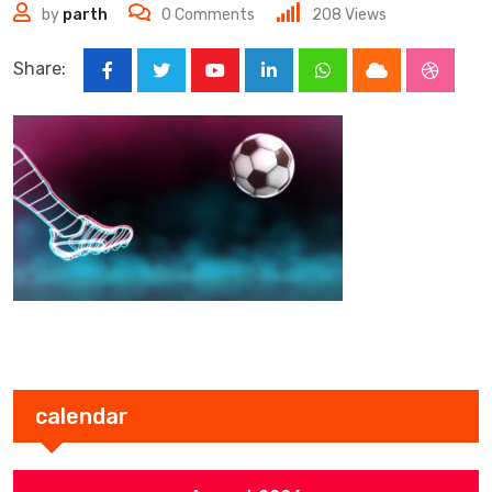
by
parth
0
Comments
208
Views
Share:
Youtube
LinkedIn
Whatsapp
Cloud
Stumbl
calendar