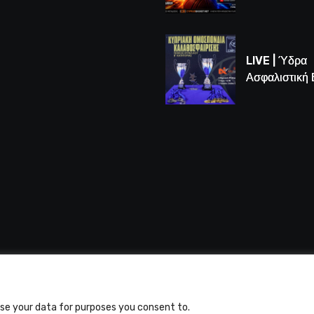
LIVE | Το μεγ
Game 3 των
τελικών U16
LIVE | Ύδρα
Ασφαλιστική
vs Άτλαντας
 Alfasports TV | Production of UnitrustMedia | Contacts
use your data for purposes you consent to.