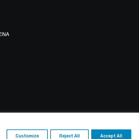
άλο
 ΕΝΑΔ
 Πάφου
: info@alfasports.tv
Customize
Reject All
Accept All