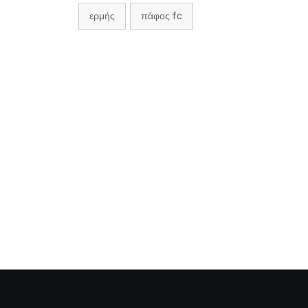
ερμής
πάφος fc