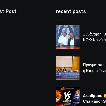
st Post
recent posts
Συνάντηση Κ
ΚΟΚ: Κοινό 
για το μέλλον
κυπριακής
καλαθόσφαιρ
Πραγματοποι
η Ετήσια Γενι
Συνέλευση τ
– Νέος Πρόε
Λούης Δημητ
(BINTEO)
Aradippou
Chalkanor 