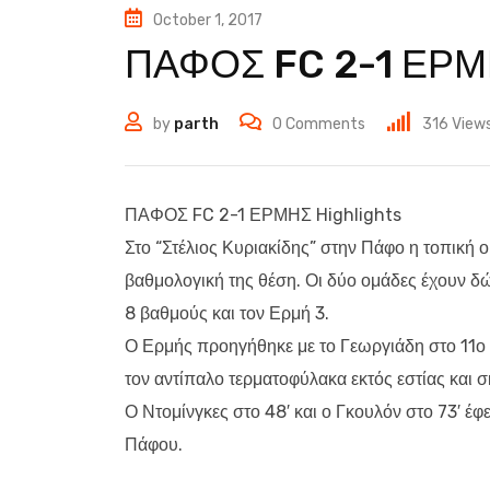
October 1, 2017
ΠΑΦΟΣ FC 2-1 ΕΡΜΗ
by
parth
0
Comments
316
View
ΠΑΦΟΣ FC 2-1 ΕΡΜΗΣ Highlights
Στο “Στέλιος Κυριακίδης” στην Πάφο η τοπική 
βαθμολογική της θέση. Οι δύο ομάδες έχουν δ
8 βαθμούς και τον Ερμή 3.
Ο Ερμής προηγήθηκε με το Γεωργιάδη στο 11ο λ
τον αντίπαλο τερματοφύλακα εκτός εστίας και 
Ο Ντομίνγκες στο 48′ και ο Γκουλόν στο 73′ έφ
Πάφου.