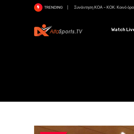
Skip
Συνάντηση ΚΟΑ – ΚΟΚ: Κοινό όραμ
TRENDING
to
content
Watch Liv