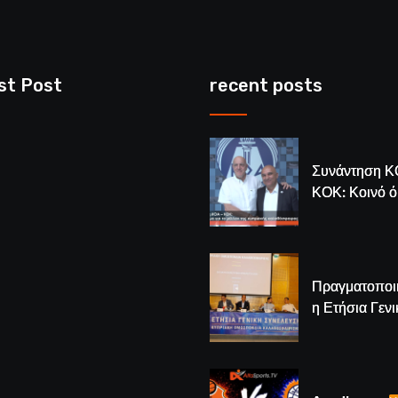
st Post
recent posts
Συνάντηση Κ
ΚΟΚ: Κοινό 
για το μέλλον
κυπριακής
καλαθόσφαιρ
Πραγματοποι
η Ετήσια Γενι
Συνέλευση τ
– Νέος Πρόε
Λούης Δημητ
(BINTEO)