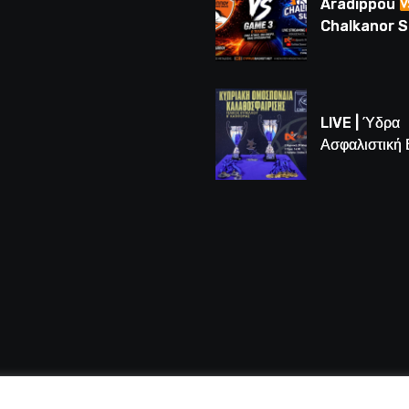
Aradippou
Chalkanor 
LIVE | Το μεγ
Game 3 των
τελικών U16
LIVE | Ύδρα
Ασφαλιστική
vs Άτλαντας