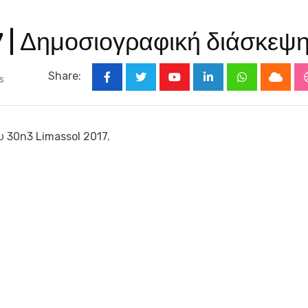
 | Δημοσιογραφική διάσκεψ
Share:
s
Youtube
LinkedIn
Whatsapp
Cloud
υ 30n3 Limassol 2017.