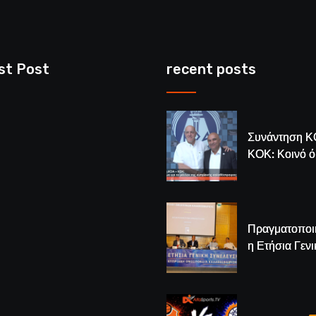
st Post
recent posts
Συνάντηση Κ
ΚΟΚ: Κοινό 
για το μέλλον
κυπριακής
καλαθόσφαιρ
Πραγματοποι
η Ετήσια Γενι
Συνέλευση τ
– Νέος Πρόε
Λούης Δημητ
(BINTEO)