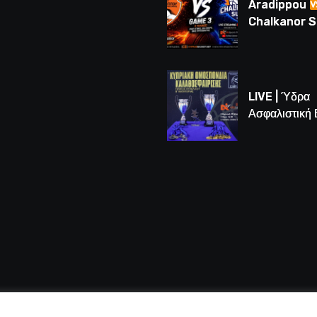
Aradippou
Chalkanor 
LIVE | Το μεγ
Game 3 των
τελικών U16
LIVE | Ύδρα
Ασφαλιστική
vs Άτλαντας