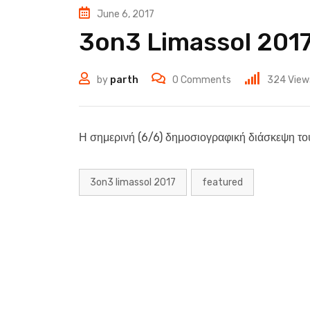
June 6, 2017
3on3 Limassol 2017
by
parth
0
Comments
324
View
Η σημερινή (6/6) δημοσιογραφική διάσκεψη το
3on3 limassol 2017
featured