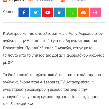
by
parth
0
Comments
277
Views
Share:
Youtube
LinkedIn
Whatsapp
Cloud
Stumbl
Καλύτερος και πιο αποτελεσματικός ο Άρης Λεμεσού στον
αγώνα με την Λακατάμεια Fc για την 6η αγωνιστική του
Παγκυπρίου Πρωταθλήματος Γυναικών, έφυγε με το
τρίποντο απο το γήπεδο της Δόξας Παλιομετόχου νικώντας
με 0-1.
Τα διαδικτυακά και τηλεοπτικά δικαιώματα μετάδοσης του
αγώνα ανήκουν στον Alfasports.TV. Απαγορεύεται η
αναμετάδοση ολοκλήρου ή μέρους του χωρίς την
προηγούμενη γραπτή έγκριση της εταιρείας διαχείρησης
των δικαιωμάτων.