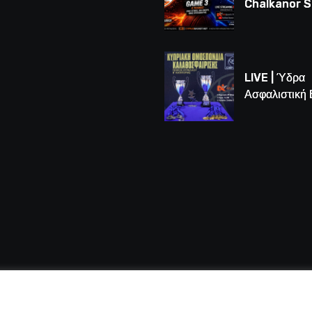
Chalkanor 
LIVE | Το μεγ
Game 3 των
τελικών U16
LIVE | Ύδρα
Ασφαλιστική
vs Άτλαντας