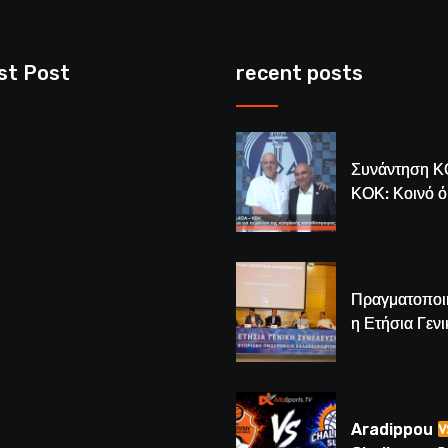
st Post
recent posts
Συνάντηση Κ
ΚΟΚ: Κοινό 
για το μέλλον
κυπριακής
καλαθόσφαιρ
Πραγματοποι
η Ετήσια Γενι
Συνέλευση τ
– Νέος Πρόε
Λούης Δημητ
(BINTEO)
Aradippou