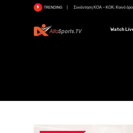
Skip
Συνάντηση ΚΟΑ – ΚΟΚ: Κοινό όραμ
TRENDING
to
content
Watch Liv