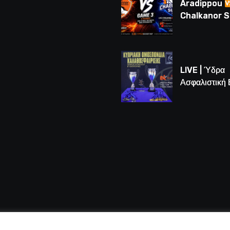
Aradippou
Chalkanor 
LIVE | Το μεγ
Game 3 των
τελικών U16
LIVE | Ύδρα
Ασφαλιστική
vs Άτλαντας