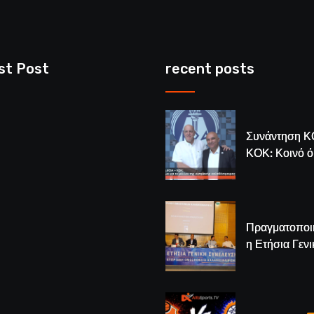
st Post
recent posts
Συνάντηση Κ
ΚΟΚ: Κοινό 
για το μέλλον
κυπριακής
καλαθόσφαιρ
Πραγματοποι
η Ετήσια Γενι
Συνέλευση τ
– Νέος Πρόε
Λούης Δημητ
(BINTEO)