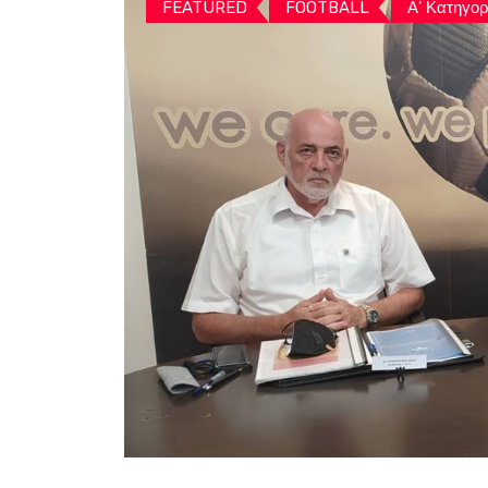
FEATURED
FOOTBALL
Α’ Κατηγορ