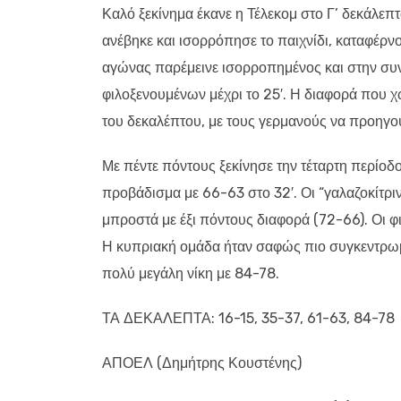
Καλό ξεκίνημα έκανε η Τέλεκομ στο Γ’ δεκάλε
ανέβηκε και ισορρόπησε το παιχνίδι, καταφέρν
αγώνας παρέμεινε ισορροπημένος και στην συνέ
φιλοξενουμένων μέχρι το 25′. Η διαφορά που χ
του δεκαλέπτου, με τους γερμανούς να προηγού
Με πέντε πόντους ξεκίνησε την τέταρτη περίοδ
προβάδισμα με 66-63 στο 32′. Οι “γαλαζοκίτριν
μπροστά με έξι πόντους διαφορά (72-66). Οι φι
Η κυπριακή ομάδα ήταν σαφώς πιο συγκεντρωμέ
πολύ μεγάλη νίκη με 84-78.
ΤΑ ΔΕΚΑΛΕΠΤΑ: 16-15, 35-37, 61-63, 84-78
ΑΠΟΕΛ (Δημήτρης Κουστένης)