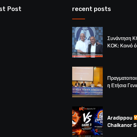
st Post
recent posts
Συνάντηση Κ
ΚΟΚ: Κοινό 
για το μέλλον
κυπριακής
καλαθόσφαιρ
Πραγματοποι
η Ετήσια Γενι
Συνέλευση τ
– Νέος Πρόε
Λούης Δημητ
(BINTEO)
Aradippou
Chalkanor 
LIVE | Το μεγ