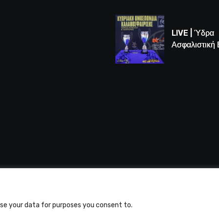
Game 3 των
τελικών U16
LIVE | Ύδρα
Ασφαλιστική
vs Άτλαντας
 Alfasports TV | Production of UnitrustMedia | Contacts
use your data for purposes you consent to.