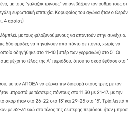
ένο, με τους “γαλαζοκίτρινους” να ανεβάζουν τον ρυθμό τους σ
μεγάλη ευρωπαϊκή επιτυχία. Κορυφαίος του αγώνα ήταν ο Θερόν
, 4 ασσίστ).
Μόμπλεϊ, με τους φιλοξενούμενους να απαντούν στην συνέχεια,
 τις δύο ομάδες να πηγαίνουν από πόντο σε πόντο, χωρίς να
οποίο οδηγήθηκε στο 11-10 (υπέρ των γερμανών) στο 5′. Οι
σμα μέχρι το τέλος της Α’ περιόδου, όπου το σκορ έφθασε στο 
δου, με τον ΑΠΟΕΛ να φέρνει την διαφορά στους τρεις με τον
ταν μπροστά με τέσσερις πόντους στο 11:30 με 21-17, με την
το σκορ ήταν στο 26-22 στο 13′ και 29-25 στο 15′. Τρία λεπτά 
καν με 32-31 ενώ στο τέλος της δεύτερης περιόδου ήταν μπροσ