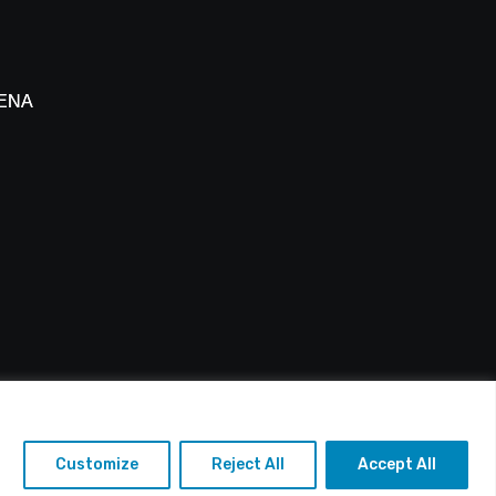
 ΕΝΑΔ
 Πάφου
: info@alfasports.tv
Customize
Reject All
Accept All