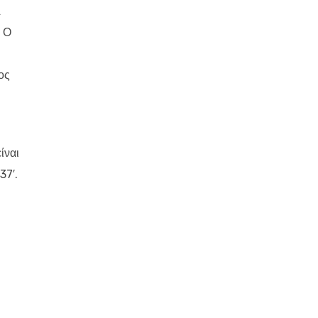
Λ
. Ο
ος
ίναι
37′.