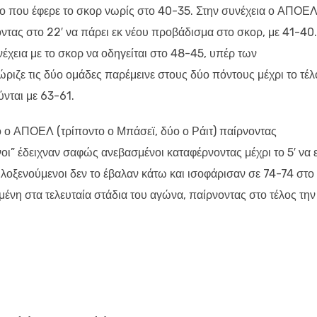
πτο που έφερε το σκορ νωρίς στο 40-35. Στην συνέχεια ο ΑΠΟΕ
οντας στο 22′ να πάρει εκ νέου προβάδισμα στο σκορ, με 41-40
χεια με το σκορ να οδηγείται στο 48-45, υπέρ των
ώριζε τις δύο ομάδες παρέμεινε στους δύο πόντους μέχρι το τέλ
νται με 63-61.
ο ο ΑΠΟΕΛ (τρίποντο ο Μπάσεϊ, δύο ο Ράιτ) παίρνοντας
οι” έδειχναν σαφώς ανεβασμένοι καταφέρνοντας μέχρι το 5′ να ε
λοξενούμενοι δεν το έβαλαν κάτω και ισοφάρισαν σε 74-74 στο 
νη στα τελευταία στάδια του αγώνα, παίρνοντας στο τέλος την