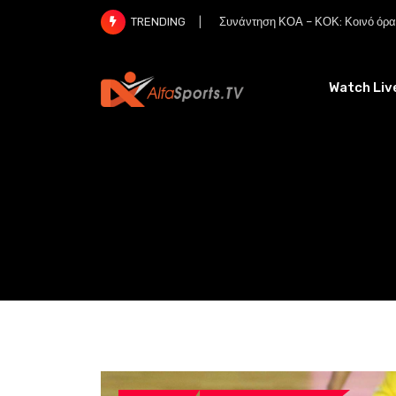
Skip
Συνάντηση ΚΟΑ – ΚΟΚ: Κοινό όραμ
TRENDING
to
content
Watch Liv