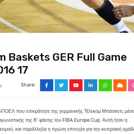
m Baskets GER Full Game
016 17
Share:
s
Youtube
LinkedIn
Whatsapp
Cloud
ΑΠΟΕΛ που επικράτησε της γερμανικής Τέλεκομ Μπάσκετς μέσ
αγωνιστικής της Β’ φάσης του FIBA Europe Cup. Αυτή ήταν η
θεσμού, και παράλληλα η πρώτη επιτυχία για την κυπριακή ομάδ