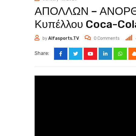
ΑΠΟΛΛΩΝ – ΑΝΟΡΘΩ
Κυπέλλου Coca-Cola
by
Alfasports.TV
0
Comments
Share:
Youtube
LinkedIn
Whats