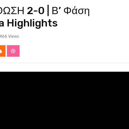
ΣΗ 2-0 | Β’ Φάση
 Highlights
466
Views
app
Cloud
StumbleUpon