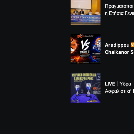
Πραγματοποι
η Ετήσια Γενι
Συνέλευση τ
– Νέος Πρόε
Λούης Δημητ
(BINTEO)
Aradippou
Chalkanor 
LIVE | Το μεγ
Game 3 των
τελικών U16
LIVE | Ύδρα
Ασφαλιστική
vs Άτλαντας