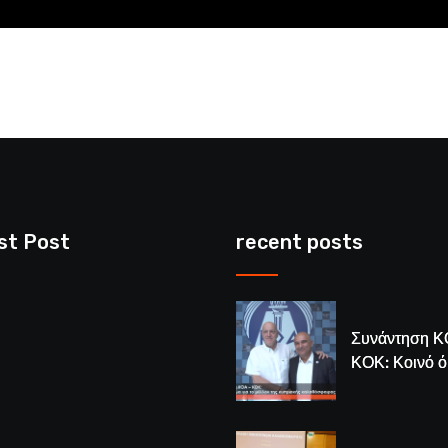
st Post
recent posts
Συνάντηση Κ
ΚΟΚ: Κοινό 
για το μέλλον
κυπριακής
καλαθόσφαιρ