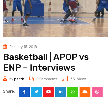
January 15, 2018
Basketball | APOP vs
ENP – Interviews
by
parth
0
Comments
331
Views
Share:
Youtube
LinkedIn
Whatsapp
Cloud
Stumbl