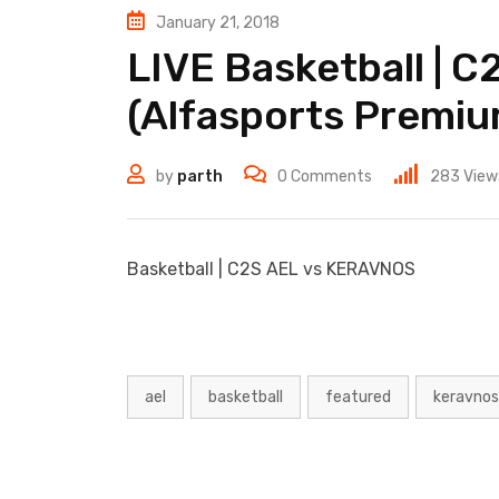
January 21, 2018
LIVE Basketball | 
(Alfasports Premiu
by
parth
0
Comments
283
View
Basketball | C2S AEL vs KERAVNOS
ael
basketball
featured
keravnos