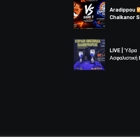
(BINTEO)
Aradippou
Chalkanor 
LIVE | Το μεγ
Game 3 των
τελικών U16
LIVE | Ύδρα
Ασφαλιστική
vs Άτλαντας