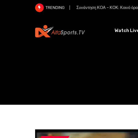
Skip
Συνάντηση ΚΟΑ – ΚΟΚ: Κοινό όραμ
TRENDING
to
content
Watch Liv