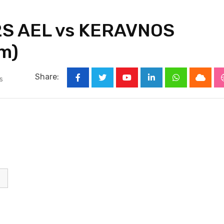
C2S AEL vs KERAVNOS
m)
Share:
s
Youtube
LinkedIn
Whatsapp
Cloud