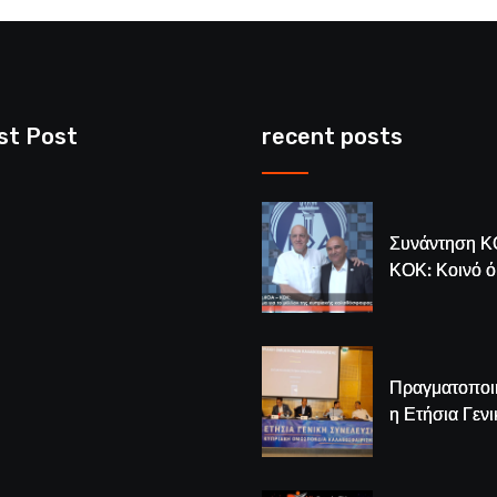
st Post
recent posts
Συνάντηση Κ
ΚΟΚ: Κοινό 
για το μέλλον
κυπριακής
καλαθόσφαιρ
Πραγματοποι
η Ετήσια Γενι
Συνέλευση τ
– Νέος Πρόε
Λούης Δημητ