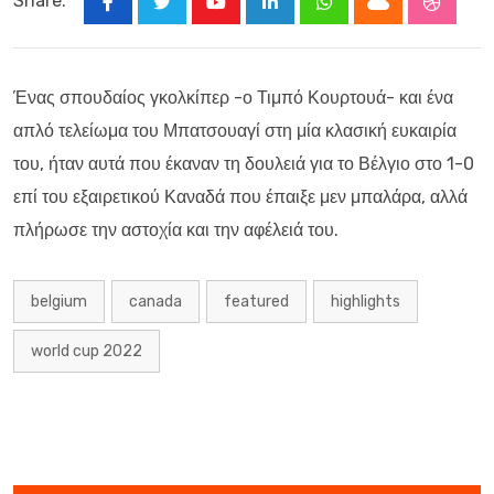
Share:
Youtube
LinkedIn
Whatsapp
Cloud
Stumbl
Ένας σπουδαίος γκολκίπερ -ο Τιμπό Κουρτουά- και ένα
απλό τελείωμα του Μπατσουαγί στη μία κλασική ευκαιρία
του, ήταν αυτά που έκαναν τη δουλειά για το Βέλγιο στο 1-0
επί του εξαιρετικού Καναδά που έπαιξε μεν μπαλάρα, αλλά
πλήρωσε την αστοχία και την αφέλειά του.
belgium
canada
featured
highlights
world cup 2022