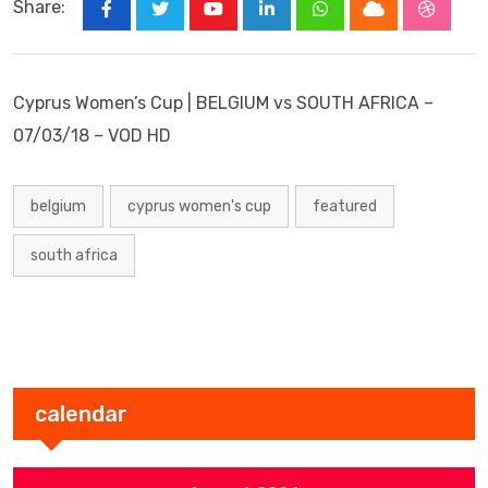
Share:
Youtube
LinkedIn
Whatsapp
Cloud
Stumbl
Cyprus Women’s Cup | BELGIUM vs SOUTH AFRICA –
07/03/18 – VOD HD
belgium
cyprus women's cup
featured
south africa
calendar