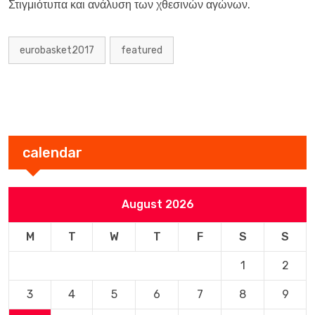
Στιγμιότυπα και ανάλυση των χθεσινών αγώνων.
eurobasket2017
featured
calendar
August 2026
M
T
W
T
F
S
S
1
2
3
4
5
6
7
8
9