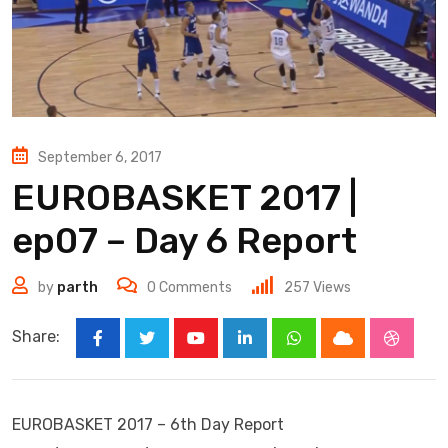
September 6, 2017
EUROBASKET 2017 |
ep07 – Day 6 Report
by
parth
0
Comments
257
Views
Share:
Youtube
LinkedIn
Whatsapp
Cloud
Stumbl
EUROBASKET 2017 – 6th Day Report