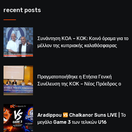
recent posts
Συνάντηση ΚΟΑ – ΚΟΚ: Κοινό όραμα για το
μέλλον της κυπριακής καλαθόσφαιρας
Πραγματοποιήθηκε η Ετήσια Γενική
Συνέλευση της ΚΟΚ – Νέος Πρόεδρος ο
Λούης Δημητρίου (BINTEO)
Aradippou
Chalkanor Suns LIVE | Το
μεγάλο Game 3 των τελικών U16