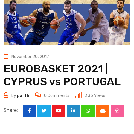
November 20, 2017
EUROBASKET 2021 |
CYPRUS vs PORTUGAL
by
parth
0
Comments
335
Views
Share:
Youtube
LinkedIn
Whatsapp
Cloud
Stumbl