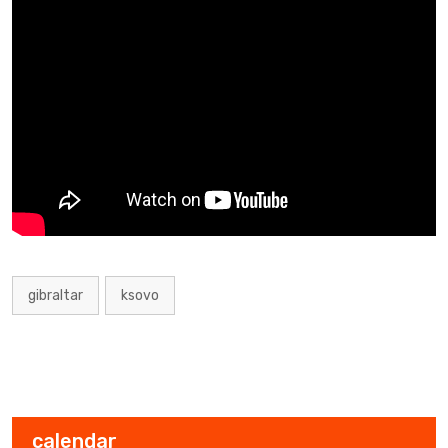
gibraltar
ksovo
calendar