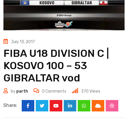
July 13, 2017
FIBA U18 DIVISION C |
KOSOVO 100 – 53
GIBRALTAR vod
by
parth
0
Comments
370
Views
Share:
Youtube
LinkedIn
Whatsapp
Cloud
Stumbl