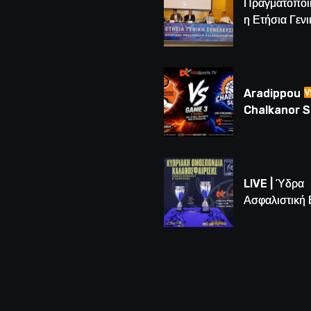
Πραγματοποι
η Ετήσια Γενι
Συνέλευση τ
– Νέος Πρόε
Λούης Δημητ
(BINTEO)
Aradippou
Chalkanor 
LIVE | Το μεγ
Game 3 των
τελικών U16
LIVE | Ύδρα
Ασφαλιστική
vs Άτλαντας