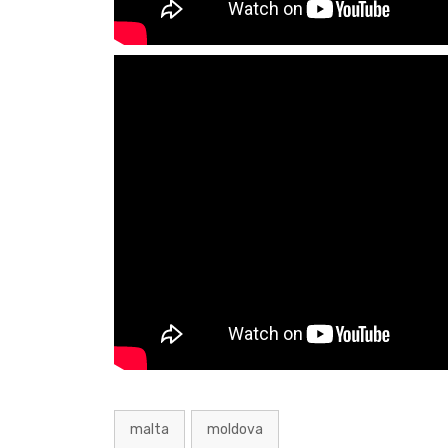
malta
moldova