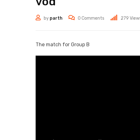
vod
by
parth
0
Comments
279
View
The match for Group B