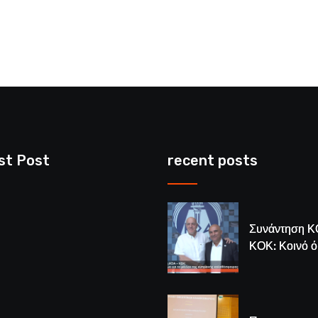
st Post
recent posts
Συνάντηση Κ
ΚΟΚ: Κοινό 
για το μέλλον
κυπριακής
καλαθόσφαιρ