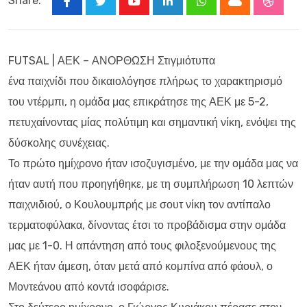
Share:
Youtube
LinkedIn
Whatsapp
Cloud
Stumbl
FUTSAL | ΑΕΚ – ΑΝΟΡΘΩΣΗ Στιγμιότυπα
ένα παιχνίδι που δικαιολόγησε πλήρως το χαρακτηρισμό
του ντέρμπι, η ομάδα μας επικράτησε της ΑΕΚ με 5-2,
πετυχαίνοντας μίας πολύτιμη και σημαντική νίκη, ενόψει της
δύσκολης συνέχειας.
Το πρώτο ημίχρονο ήταν ισοζυγισμένο, με την ομάδα μας να
ήταν αυτή που προηγήθηκε, με τη συμπλήρωση 10 λεπτών
παιχνιδιού, ο Κουλουμπρής με σουτ νίκη τον αντίπαλο
τερματοφύλακα, δίνοντας έτσι το προβάδισμα στην ομάδα
μας με 1-0. Η απάντηση από τους φιλοξενούμενους της
ΑΕΚ ήταν άμεση, όταν μετά από κομπίνα από φάουλ, ο
Μοντεάνου από κοντά ισοφάρισε.