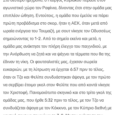
Στο δεύτερο ημίχρονο, ο Γιώργος Κυριάκου πέρασε στον
αγωνιστικό χώρο τον Ραφίνια, δίνοντας έτσι στην ομάδα μας
επιπλέον ώθηση. Εντούτοις, η ομάδα που έμελλε να πάρει
πρώτη προβάδισμα στο σκορ, ήταν η ΑΕΚ, όταν μετά από
ωραία ενέργεια του Τουμαζή, με σουτ νίκησε τον Οδυσσέως
σημειώνοντας το 1-2. Από το σημείο εκείνο και μετά, η
ομάδα μας ανάκτησε τον πλήρη έλεγχο του παιχνιδιού, με
την Ανόρθωση να ζητά και να ψάχνει τα τέρματα που θα της
έδιναν τη νίκη. Οι φουτσαλιστές μας, έχασαν σωρεία
ευκαιριών, με τη λύτρωση να έρχεται 6:57 πριν το τέλος,
όταν οι Τζο και Φελίπε συνδυάστηκαν άψογα, με τον πρώτο
να σερβίρει έτοιμο γκολ στον Φελίπε που από κοντά νίκησε
τον Χριστοφή. Πανομοιότυπο σκηνικό και στο τρίτο γκολ της
ομάδας μας, που ήρθε 5:32 πριν το τέλος, με τον Τζο να
συνδυάζεται άψογα με τον Κόκκινο, με τον Κύπριο διεθνή με