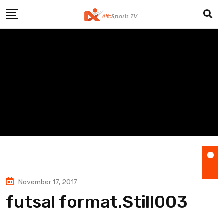
Skip
to
content
November 17, 2017
futsal format.Still003