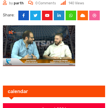
by
parth
0
Comments
140
Views
Share:
Youtube
LinkedIn
Whatsapp
Cloud
Stumbl
calendar