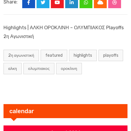
Share:
Youtube
LinkedIn
Whatsapp
Cloud
Stumbl
Highlights | ΑΛΚΗ ΟΡΟΚΛΙΝΗ – ΟΛΥΜΠΙΑΚΟΣ Playoffs
2η Αγωνιστική
2η αγωνιστική
featured
highlights
playoffs
αλκη
ολυμπιακος
οροκλινη
calendar