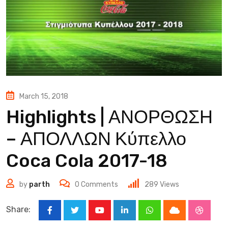
March 15, 2018
Highlights | ΑΝΟΡΘΩΣΗ
– ΑΠΟΛΛΩΝ Κύπελλο
Coca Cola 2017-18
by
parth
0
Comments
289
Views
Share:
Youtube
LinkedIn
Whatsapp
Cloud
Stumbl