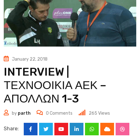
January 22, 2018
INTERVIEW |
ΤΕΧΝΟΟΙΚΙΑ ΑΕΚ –
ΑΠΟΛΛΩΝ 1-3
by
parth
0
Comments
265
Views
Share:
Youtube
LinkedIn
Whatsapp
Cloud
Stumbl