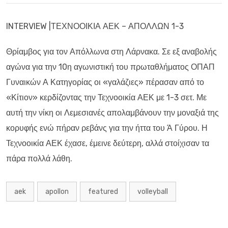
INTERVIEW |ΤΕΧΝΟΟΙΚΙΑ ΑΕΚ – ΑΠΟΛΛΩΝ 1-3
Θρίαμβος για τον Απόλλωνα στη Λάρνακα. Σε εξ αναβολής
αγώνα για την 10η αγωνιστική του πρωταθλήματος ΟΠΑΠ
Γυναικών Α Κατηγορίας οι «γαλάζιες» πέρασαν από το
«Κίτιον» κερδίζοντας την Τεχνοοικία ΑΕΚ με 1-3 σετ. Με
αυτή την νίκη οι Λεμεσιανές απολαμβάνουν την μοναξιά της
κορυφής ενώ πήραν ρεβάνς για την ήττα του Ά Γύρου. Η
Τεχνοοικία ΑΕΚ έχασε, έμεινε δεύτερη, αλλά στοίχισαν τα
πάρα πολλά λάθη.
aek
apollon
featured
volleyball