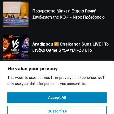
Πραγματοποιήθηκε η Ετήσια Γενική
Συνέλευση της ΚΟΚ – Νέος Πρόεδρος ο
Λούης Δημητρίου (BINTEO)
Aradippou
Chalkanor Suns LIVE | Το
μεγάλο Game 3 των τελικών U16
We value your privacy
LIVE | Ύδρα Ασφαλιστική ΕΝΑΔ vs
This website uses cookies to improve your experience. We'll
Άτλαντας Πάφου
only use your data for purposes you consent to.
Accept All
Customize