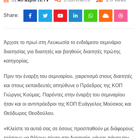
by
Alfasports.TV
0
Comments
219
Views
Share:
Youtube
LinkedIn
Whatsapp
Cloud
Stumbl
Άρχισε το πρωί στη Λευκωσία το ενδιάμεσο σεμινάριο
διαιτησίας για διαιτητές και βοηθούς διαιτητές πρώτης
κατηγορίας.
Πριν την έναρξη του σεμιναρίου, χαιρετισμό στους διαιτητές
και στους εκπαιδευτές απηύθυνε ο Πρόεδρος της ΚΟΠ
Γιώργος Κούμας. Παρόντες στην έναρξη του σεμιναρίου
ήταν και οι αντιπρόεδροι της ΚΟΠ Ευάγγελος Μούσκος και
Θεόδωρος Θεοδούλου.
«Κλείστε τα αυτιά σας σε όσους προσπαθούν με διάφορους
τρόπους να βάλουν πίεση στη διαιτησία, κάνετε πάντα την