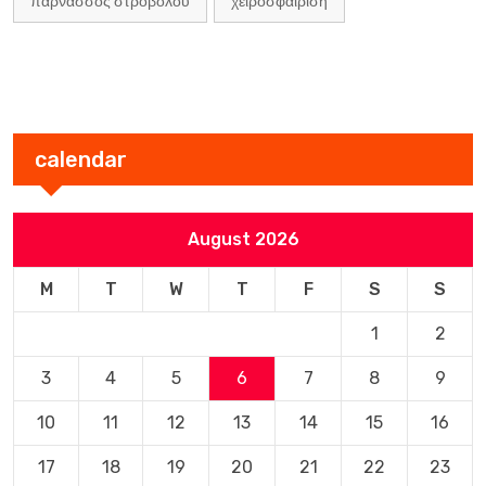
παρνασσος στροβολου
χειροσφαιριση
calendar
August 2026
M
T
W
T
F
S
S
1
2
3
4
5
6
7
8
9
10
11
12
13
14
15
16
17
18
19
20
21
22
23