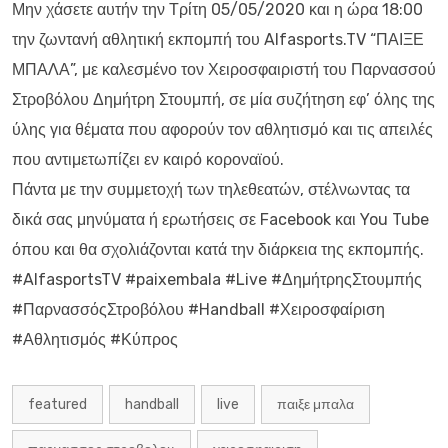
Μην χάσετε αυτήν την Τρίτη 05/05/2020 και η ώρα 18:00
την ζωντανή αθλητική εκπομπή του Alfasports.TV “ΠΑΙΞΕ
ΜΠΑΛΑ”, με καλεσμένο τον Χειροσφαιριστή του Παρνασσού
Στροβόλου Δημήτρη Στουμπή, σε μία συζήτηση εφ’ όλης της
ύλης για θέματα που αφορούν τον αθλητισμό και τις απειλές
που αντιμετωπίζει εν καιρό κοροναϊού.
Πάντα με την συμμετοχή των τηλεθεατών, στέλνωντας τα
δικά σας μηνύματα ή ερωτήσεις σε Facebook και You Tube
όπου και θα σχολιάζονται κατά την διάρκεια της εκπομπής.
#AlfasportsTV #paixembala #Live #ΔημήτρηςΣτουμπής
#ΠαρνασσόςΣτροβόλου #Handball #Χειροσφαίριση
#Αθλητισμός #Κύπρος
featured
handball
live
παιξε μπαλα