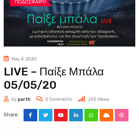
ΠΟΔΟΣΦΑΙΡΟ
May 4, 2020
LIVE – Παίξε Μπάλα
05/05/20
by
parth
0
Comments
265
Views
Share:
Youtube
LinkedIn
Whatsapp
Cloud
Stumbl