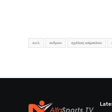
α.ε.λ.
ανδρών
αχιλλεας καϊμακλιου
Late