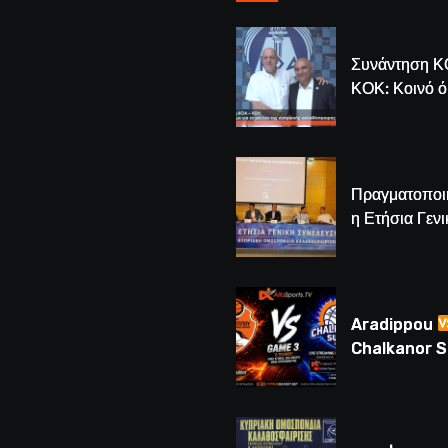
Συνάντηση Κ
ΚΟΚ: Κοινό 
για το μέλλον
κυπριακής
καλαθόσφαιρ
Πραγματοποι
η Ετήσια Γενι
Συνέλευση τ
– Νέος Πρόε
Λούης Δημητ
(BINTEO)
Aradippou
Chalkanor 
LIVE | Το μεγ
Game 3 των
τελικών U16