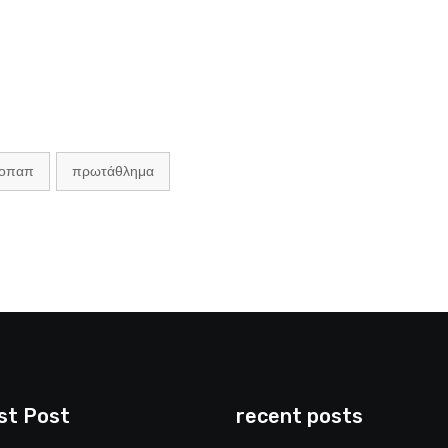
οπαπ
πρωτάθλημα
st Post
recent posts