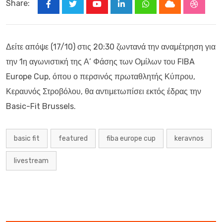
Share:
Youtube
LinkedIn
Whatsapp
Cloud
Stumbl
Δείτε απόψε (17/10) στις 20:30 ζωντανά την αναμέτρηση για
την 1η αγωνιστική της Α’ Φάσης των Ομίλων του FIBA
Europe Cup, όπου ο περσινός πρωταθλητής Κύπρου,
Κεραυνός Στροβόλου, θα αντιμετωπίσει εκτός έδρας την
Basic-Fit Brussels.
basic fit
featured
fiba europe cup
keravnos
livestream