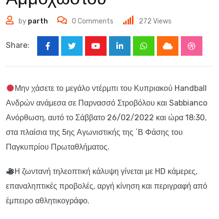
by
parth
0
Comments
272
Views
Share:
Youtube
LinkedIn
Whatsapp
Cloud
Stumbl
Μην χάσετε το μεγάλο ντέρμπι του Κυπριακού Handball
Ανδρών ανάμεσα σε Παρνασσό Στροβόλου και Sabbianco
Ανόρθωση, αυτό το Σάββατο 26/02/2022 και ώρα 18:30,
στα πλαίσια της 5ης Αγωνιστικής της ΄Β Φάσης του
Παγκυπρίου Πρωταθλήματος.
H ζωντανή τηλεοπτική κάλυψη γίνεται με HD κάμερες,
επαναληπτικές προβολές, αργή κίνηση και περιγραφή από
έμπειρο αθλητικογράφο.