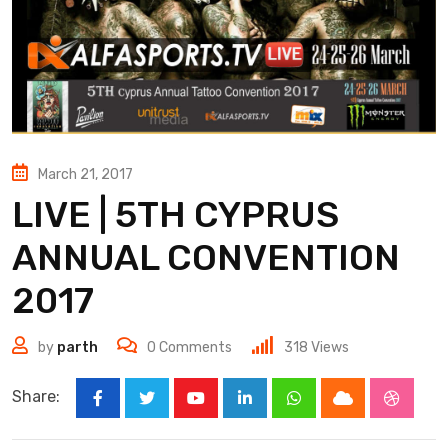
March 21, 2017
LIVE | 5TH CYPRUS
ANNUAL CONVENTION
2017
by
parth
0
Comments
318
Views
Share:
Youtube
LinkedIn
Whatsapp
Cloud
Stumbl