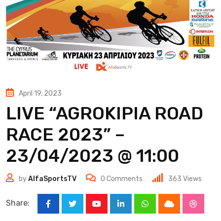
April 19, 2023
LIVE “AGROKIPIA ROAD
RACE 2023” –
23/04/2023 @ 11:00
by
AlfaSportsTV
0
Comments
363
Views
Share:
Youtube
LinkedIn
Whatsapp
Cloud
Stumbl