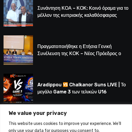
Συνάντηση ΚΟΑ – ΚΟΚ: Κοινό όραμα για το
μέλλον της κυπριακής καλαθόσφαιρας
Πραγματοποιήθηκε η Ετήσια Γενική
Συνέλευση της ΚΟΚ – Νέος Πρόεδρος ο
Λούης Δημητρίου (BINTEO)
Aradippou
Chalkanor Suns LIVE | Το
μεγάλο Game 3 των τελικών U16
We value your privacy
LIVE | Ύδρα Ασφαλιστική ΕΝΑΔ vs
This website uses cookies to improve your experience. We'll
Άτλαντας Πάφου
only use your data for purposes you consent to.