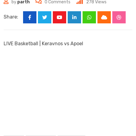
by
parth
0
Comments
278
Views
Share:
Youtube
LinkedIn
Whatsapp
Cloud
Stumbl
LIVE Basketball | Keravnos vs Apoel