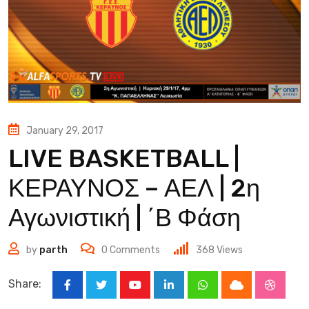
January 29, 2017
LIVE BASKETBALL |
ΚΕΡΑΥΝΟΣ – ΑΕΛ | 2η
Αγωνιστική | ΄Β Φάση
by
parth
0
Comments
368
Views
Share:
Youtube
LinkedIn
Whatsapp
Cloud
Stumbl