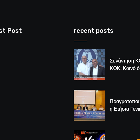
st Post
recent posts
Συνάντηση Κ
ΚΟΚ: Κοινό 
για το μέλλον
κυπριακής
καλαθόσφαιρ
Πραγματοποι
η Ετήσια Γενι
Συνέλευση τ
– Νέος Πρόε
Λούης Δημητ
(BINTEO)