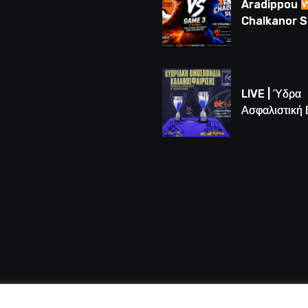
Aradippou
Chalkanor 
LIVE | Το μεγ
Game 3 των
τελικών U16
LIVE | Ύδρα
Ασφαλιστική
vs Άτλαντας