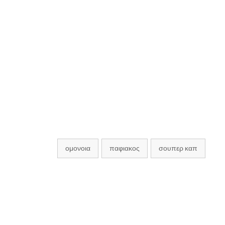
ομονοια
παφιακος
σουπερ καπ