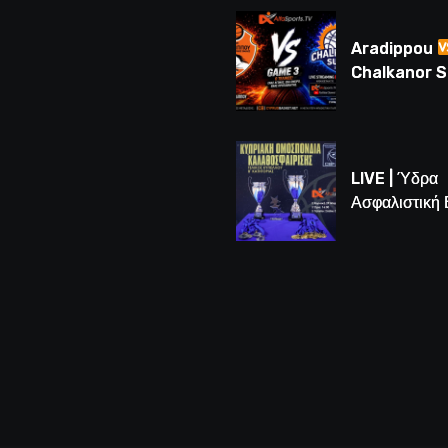
Λούης Δημητ
(BINTEO)
Aradippou
Chalkanor 
LIVE | Το μεγ
Game 3 των
τελικών U16
LIVE | Ύδρα
Ασφαλιστική
vs Άτλαντας