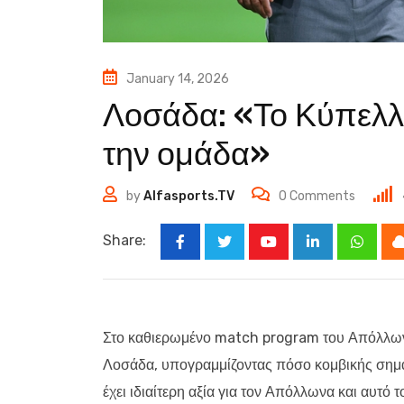
January 14, 2026
Λοσάδα: «Το Κύπελλο 
την ομάδα»
by
Alfasports.TV
0
Comments
Share:
Youtube
LinkedIn
Whats
Στο καθιερωμένο match program του Απόλλων
Λοσάδα, υπογραμμίζοντας πόσο κομβικής σημασί
έχει ιδιαίτερη αξία για τον Απόλλωνα και αυτό