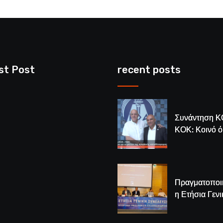
st Post
recent posts
Συνάντηση Κ
ΚΟΚ: Κοινό 
για το μέλλον
κυπριακής
καλαθόσφαιρ
Πραγματοποι
η Ετήσια Γενι
Συνέλευση τ
– Νέος Πρόε