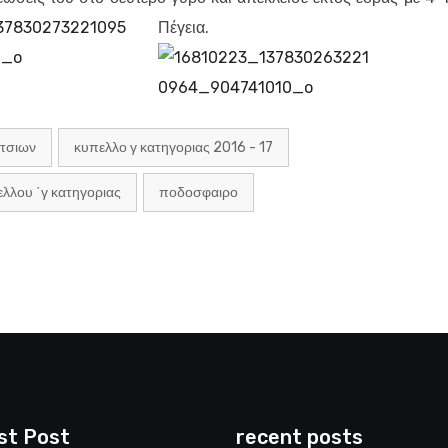
Πέγεια.
ατσιων
κυπελλο γ κατηγοριας 2016 - 17
ελλου ΄γ κατηγοριας
ποδοσφαιρο
st Post
recent posts