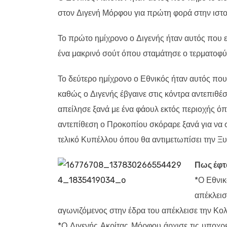
στον Διγενή Μόρφου για πρώτη φορά στην ιστο
Το πρώτο ημίχρονο ο Διγενής ήταν αυτός που είχ
ένα μακρινό σούτ όπου σταμάτησε ο τερματοφ
Το δεύτερο ημίχρονο ο Εθνικός ήταν αυτός που
καθώς ο Διγενής έβγαινε στις κόντρα αντεπιθέσ
απείλησε ξανά με ένα φάουλ εκτός περιοχής ό
αντεπίθεση ο Προκοπίου σκόραρε ξανά για να σ
τελικό Κυπέλλου όπου θα αντιμετωπίσει την Ξ
Πως έφτ
*Ο Εθνικ
απέκλει
αγωνιζόμενος στην έδρα του απέκλεισε την Κο
*Ο Διγενής Ακρίτας Μόρφου άρχισε τις υποχρε