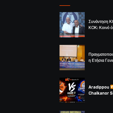
Συνάντηση Κ
ΚΟΚ: Κοινό 
για το μέλλον
κυπριακής
καλαθόσφαιρ
Πραγματοποι
η Ετήσια Γενι
Συνέλευση τ
– Νέος Πρόε
Λούης Δημητ
(BINTEO)
Aradippou
Chalkanor 
LIVE | Το μεγ
Game 3 των
τελικών U16