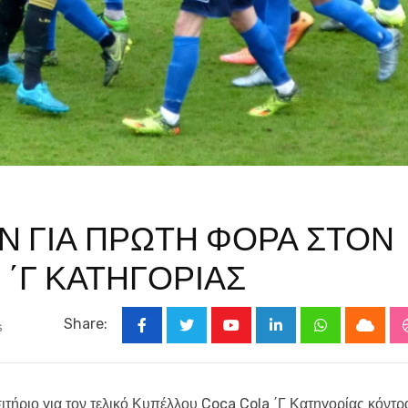
Ν ΓΙΑ ΠΡΩΤΗ ΦΟΡΑ ΣΤΟΝ
΄Γ ΚΑΤΗΓΟΡΙΑΣ
Share:
s
Youtube
LinkedIn
Whatsapp
Cloud
ιτήριο για τον τελικό Κυπέλλου Coca Cola ΄Γ Κατηγορίας κόντρ