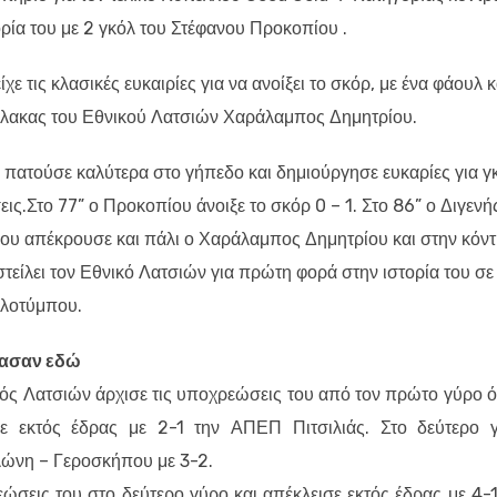
ρία του με 2 γκόλ του Στέφανου Προκοπίου .
ε τις κλασικές ευκαιρίες για να ανοίξει το σκόρ, με ένα φάουλ κ
ύλακας του Εθνικού Λατσιών Χαράλαμπος Δημητρίου.
 πατούσε καλύτερα στο γήπεδο και δημιούργησε ευκαρίες για γ
εις.Στο 77” ο Προκοπίου άνοιξε το σκόρ 0 – 1. Στο 86” ο Διγενή
που απέκρουσε και πάλι ο Χαράλαμπος Δημητρίου και στην κόν
τείλει τον Εθνικό Λατσιών για πρώτη φορά στην ιστορία του σε
υλοτύμπου.
ασαν εδώ
ός Λατσιών άρχισε τις υποχρεώσεις του από τον πρώτο γύρο 
σε εκτός έδρας με 2-1 την ΑΠΕΠ Πιτσιλιάς. Στο δεύτερο 
λώνη – Γεροσκήπου με 3-2.
ώσεις του στο δεύτερο γύρο και απέκλεισε εκτός έδρας με 4-1