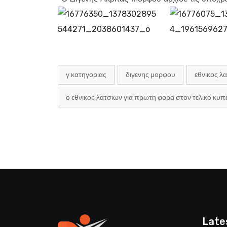
γ κατηγοριας
διγενης μορφου
εθνικος λ
ο εθνικος λατσιων για πρωτη φορα στον τελικο κυπ
Late