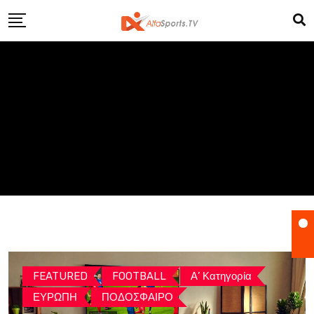
Skip
to
content
FEATURED
FOOTBALL
Α’ Κατηγορία
ΕΥΡΩΠΗ
ΠΟΔΟΣΦΑΙΡΟ