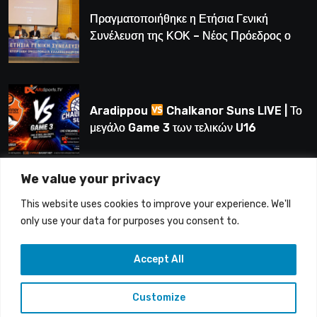
Πραγματοποιήθηκε η Ετήσια Γενική
Συνέλευση της ΚΟΚ – Νέος Πρόεδρος ο
Λούης Δημητρίου (BINTEO)
Aradippou
Chalkanor Suns LIVE | Το
μεγάλο Game 3 των τελικών U16
We value your privacy
LIVE | Ύδρα Ασφαλιστική ΕΝΑΔ vs
This website uses cookies to improve your experience. We'll
Άτλαντας Πάφου
only use your data for purposes you consent to.
Accept All
Customize
Copyright © 2015-26 Alfasports TV | Production of