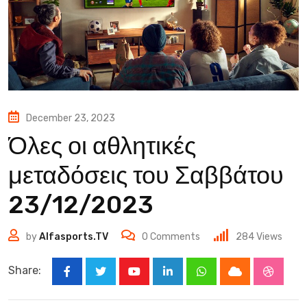
December 23, 2023
Όλες οι αθλητικές
μεταδόσεις του Σαββάτου
23/12/2023
by
Alfasports.TV
0
Comments
284
Views
Share:
Youtube
LinkedIn
Whatsapp
Cloud
Stumbl