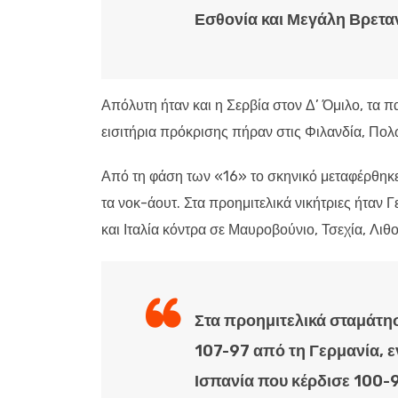
Εσθονία και Μεγάλη Βρεταν
Απόλυτη ήταν και η Σερβία στον Δ’ Όμιλο, τα π
εισιτήρια πρόκρισης πήραν στις Φιλανδία, Πολω
Από τη φάση των «16» το σκηνικό μεταφέρθηκε 
τα νοκ-άουτ. Στα προημιτελικά νικήτριες ήταν 
και Ιταλία κόντρα σε Μαυροβούνιο, Τσεχία, Λιθο
Στα προημιτελικά σταμάτη
107-97 από τη Γερμανία, ε
Ισπανία που κέρδισε 100-9