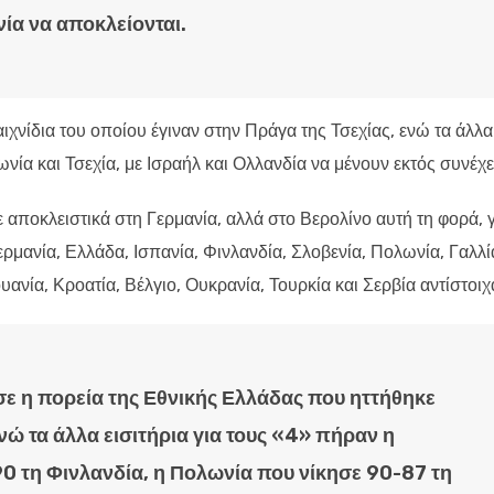
ία να αποκλείονται.
αιχνίδια του οποίου έγιναν στην Πράγα της Τσεχίας, ενώ τα άλλα
νία και Τσεχία, με Ισραήλ και Ολλανδία να μένουν εκτός συνέχε
αποκλειστικά στη Γερμανία, αλλά στο Βερολίνο αυτή τη φορά, γ
Γερμανία, Ελλάδα, Ισπανία, Φινλανδία, Σλοβενία, Πολωνία, Γαλλί
υανία, Κροατία, Βέλγιο, Ουκρανία, Τουρκία και Σερβία αντίστοιχ
σε η πορεία της Εθνικής Ελλάδας που ηττήθηκε
νώ τα άλλα εισιτήρια για τους «4» πήραν η
0 τη Φινλανδία, η Πολωνία που νίκησε 90-87 τη