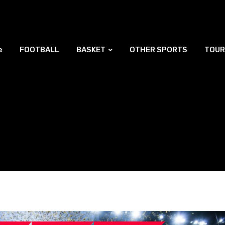
ή Συνέλευση της ΚΟΚ – Νέος Πρόεδρος ο Λούης Δημητρίου (BINTEO)
e
FOOTBALL
BASKET
OTHER SPORTS
TOUR