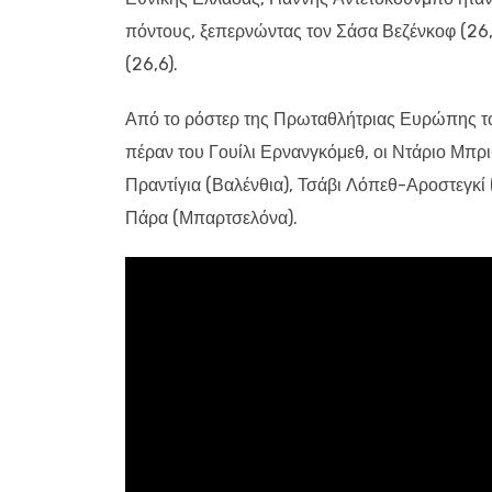
πόντους, ξεπερνώντας τον Σάσα Βεζένκοφ (26,
(26,6).
Από το ρόστερ της Πρωταθλήτριας Ευρώπης του
πέραν του Γουίλι Ερνανγκόμεθ, οι Ντάριο Μπρ
Πραντίγια (Βαλένθια), Τσάβι Λόπεθ-Αροστεγκί
Πάρα (Μπαρτσελόνα).