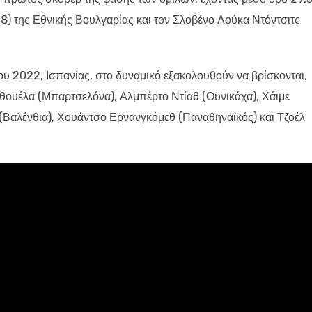
8) της Εθνικής Βουλγαρίας και τον Σλοβένο Λούκα Ντόντσιτς
 2022, Ισπανίας, στο δυναμικό εξακολουθούν να βρίσκονται,
ιθουέλα (Μπαρτσελόνα), Αλμπέρτο Ντίαθ (Ουνικάχα), Χάιμε
 (Βαλένθια), Χουάντσο Ερνανγκόμεθ (Παναθηναϊκός) και Τζοέλ