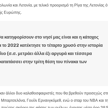
Πολωνία και Λετονία, με τελικό προορισμό τη Ρίγα της Λετονίας 
τής Ευρώπης.
α κατηφορίσουν στο νησί μας είναι και η κάτοχος
ία το 2022 κατέκτησε το τέταρτο χρυσό στην ιστορία
λιο (σ.σ. μετράει άλλα έξι αργυρά και τέσσερα
κατατάσσει στην τρίτη θέση του πίνακα των
αν άλλοι δυο καλαθοσφαιριστές που θα βρεθούν προσεχώς στ
 Μπαρτσελόνα, Γουίλι Ερνανγκόμεθ, ενώ ο σταρ του ΝΒΑ και τ
 πρώτος σκόρερ της φάσης των ομίλων, έχοντας μέσο όρο 29,